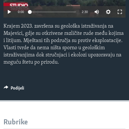
MAGAZIN
0:00
2:30
O GLASU AMERIKE
Krajem 2023. završena su geološka istraživanja na
Learning English
Majevici, gdje su otkrivene različite rude među kojima
i litijum. Mještani tih područja su protiv eksploatacije.
PRATITE NAS
Vlasti tvrde da nema ništa sporno u geološkim
istraživanjima dok stručnjaci i ekolozi upozoravaju na
moguću štetu po prirodu.
Jezici
Podijeli
Rubrike