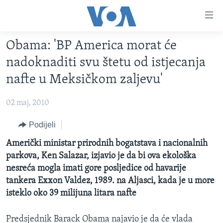
Linkovi
Pređi
na
Obama: 'BP America morat će
glavni
TV PROGRAM
sadržaj
nadoknaditi svu štetu od istjecanja
VIDEO
Pređi
nafte u Meksičkom zaljevu'
na
FOTOGRAFIJE DANA
glavnu
02 maj, 2010
VIJESTI
navigaciju
Idi
NAUKA I TEHNOLOGIJA
Podijeli
SJEDINJENE AMERIČKE DRŽAVE
na
SPECIJALNI PROJEKTI
Američki ministar prirodnih bogatstava i nacionalnih
BOSNA I HERCEGOVINA
pretragu
parkova, Ken Salazar, izjavio je da bi ova ekološka
KORUPCIJA
SVIJET
nesreća mogla imati gore posljedice od havarije
SLOBODA MEDIJA
tankera Exxon Valdez, 1989. na Aljasci, kada je u more
isteklo oko 39 milijuna litara nafte
ŽENSKA STRANA
IZBJEGLIČKA STRANA
Predsjednik Barack Obama najavio je da će vlada