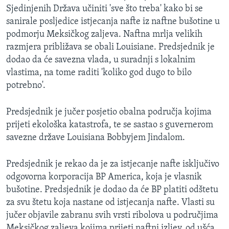
Sjedinjenih Država učiniti 'sve što treba' kako bi se
MAGAZIN
sanirale posljedice istjecanja nafte iz naftne bušotine u
O GLASU AMERIKE
podmorju Meksičkog zaljeva. Naftna mrlja velikih
razmjera približava se obali Louisiane. Predsjednik je
Learning English
dodao da će savezna vlada, u suradnji s lokalnim
vlastima, na tome raditi 'koliko god dugo to bilo
PRATITE NAS
potrebno'.
Predsjednik je jučer posjetio obalna područja kojima
prijeti ekološka katastrofa, te se sastao s guvernerom
Jezici
savezne države Louisiana Bobbyjem Jindalom.
Predsjednik je rekao da je za istjecanje nafte isključivo
odgovorna korporacija BP America, koja je vlasnik
bušotine. Predsjednik je dodao da će BP platiti odštetu
za svu štetu koja nastane od istjecanja nafte. Vlasti su
jučer objavile zabranu svih vrsti ribolova u područjima
Meksičkog zaljeva kojima prijeti naftni izljev, od ušća