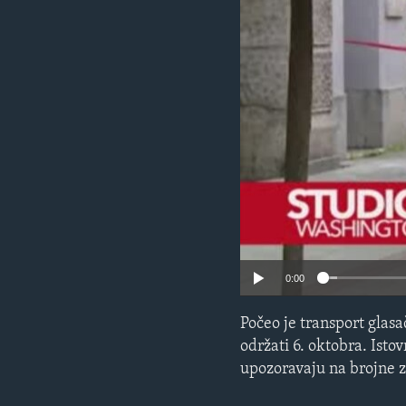
MAGAZIN
O GLASU AMERIKE
0:00
Počeo je transport glasa
održati 6. oktobra. Isto
upozoravaju na brojne 