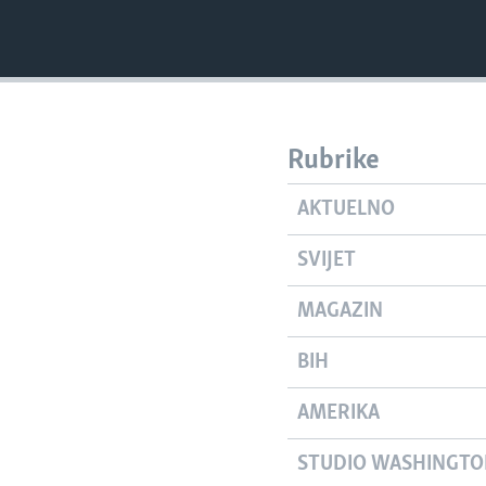
Rubrike
AKTUELNO
SVIJET
MAGAZIN
BIH
AMERIKA
STUDIO WASHINGT