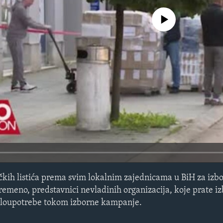
No media source currently avail
čkih listića prema svim lokalnim zajednicama u BiH za izbo
vremeno, predstavnici nevladinih organizacija, koje prate iz
zloupotrebe tokom izborne kampanje.