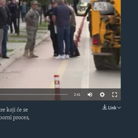
able
2:41
Link
re koji će se
EMBED
borni proces,