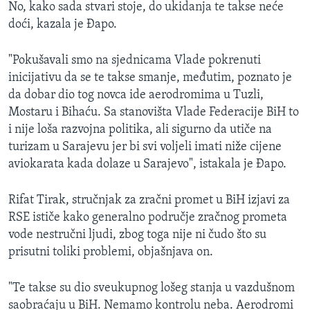
No, kako sada stvari stoje, do ukidanja te takse neće
doći, kazala je Đapo.
"Pokušavali smo na sjednicama Vlade pokrenuti
inicijativu da se te takse smanje, međutim, poznato je
da dobar dio tog novca ide aerodromima u Tuzli,
Mostaru i Bihaću. Sa stanovišta Vlade Federacije BiH to
i nije loša razvojna politika, ali sigurno da utiče na
turizam u Sarajevu jer bi svi voljeli imati niže cijene
aviokarata kada dolaze u Sarajevo", istakala je Đapo.
Rifat Tirak, stručnjak za zračni promet u BiH izjavi za
RSE ističe kako generalno područje zračnog prometa
vode nestručni ljudi, zbog toga nije ni čudo što su
prisutni toliki problemi, objašnjava on.
"Te takse su dio sveukupnog lošeg stanja u vazdušnom
saobraćaju u BiH. Nemamo kontrolu neba. Aerodromi