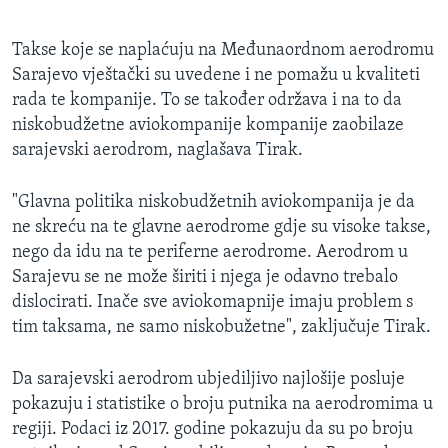
Takse koje se naplaćuju na Međunaordnom aerodromu
Sarajevo vještački su uvedene i ne pomažu u kvaliteti
rada te kompanije. To se također održava i na to da
niskobudžetne aviokompanije kompanije zaobilaze
sarajevski aerodrom, naglašava Tirak.
"Glavna politika niskobudžetnih aviokompanija je da
ne skreću na te glavne aerodrome gdje su visoke takse,
nego da idu na te periferne aerodrome. Aerodrom u
Sarajevu se ne može širiti i njega je odavno trebalo
dislocirati. Inače sve aviokomapnije imaju problem s
tim taksama, ne samo niskobužetne", zaključuje Tirak.
Da sarajevski aerodrom ubjediljivo najlošije posluje
pokazuju i statistike o broju putnika na aerodromima u
regiji. Podaci iz 2017. godine pokazuju da su po broju