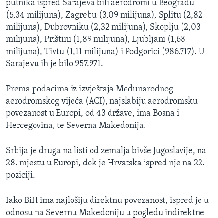
putnika ispred Sarajeva bili aerodromi u Beogradu
(5,34 milijuna), Zagrebu (3,09 milijuna), Splitu (2,82
milijuna), Dubrovniku (2,32 milijuna), Skoplju (2,03
milijuna), Prištini (1,89 milijuna), Ljubljani (1,68
milijuna), Tivtu (1,11 milijuna) i Podgorici (986.717). U
Sarajevu ih je bilo 957.971.
Prema podacima iz izvještaja Međunarodnog
aerodromskog vijeća (ACI), najslabiju aerodromsku
povezanost u Europi, od 43 države, ima Bosna i
Hercegovina, te Severna Makedonija.
Srbija je druga na listi od zemalja bivše Jugoslavije, na
28. mjestu u Europi, dok je Hrvatska ispred nje na 22.
poziciji.
Iako BiH ima najlošiju direktnu povezanost, ispred je u
odnosu na Severnu Makedoniju u pogledu indirektne