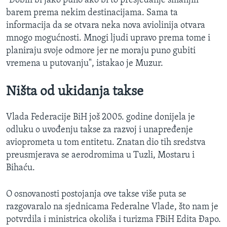
"Dobili bi jako puno ako bi to presjedanje smanjili
barem prema nekim destinacijama. Sama ta
informacija da se otvara neka nova aviolinija otvara
mnogo mogućnosti. Mnogi ljudi upravo prema tome i
planiraju svoje odmore jer ne moraju puno gubiti
vremena u putovanju", istakao je Muzur.
Ništa od ukidanja takse
Vlada Federacije BiH još 2005. godine donijela je
odluku o uvođenju takse za razvoj i unapređenje
avioprometa u tom entitetu. Znatan dio tih sredstva
preusmjerava se aerodromima u Tuzli, Mostaru i
Bihaću.
O osnovanosti postojanja ove takse više puta se
razgovaralo na sjednicama Federalne Vlade, što nam je
potvrdila i ministrica okoliša i turizma FBiH Edita Đapo.