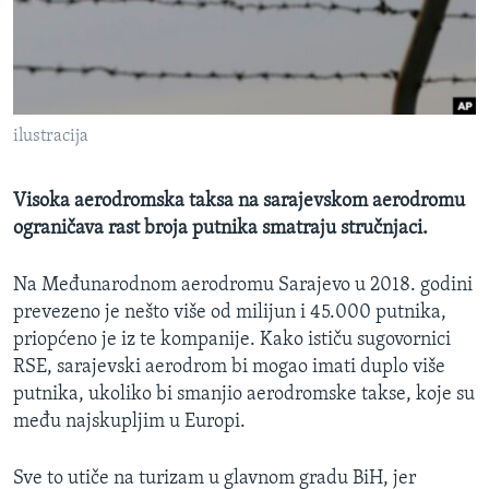
MAGAZIN
O GLASU AMERIKE
Learning English
ilustracija
PRATITE NAS
Visoka aerodromska taksa na sarajevskom aerodromu
ograničava rast broja putnika smatraju stručnjaci.
Jezici
Na Međunarodnom aerodromu Sarajevo u 2018. godini
prevezeno je nešto više od milijun i 45.000 putnika,
priopćeno je iz te kompanije. Kako ističu sugovornici
RSE, sarajevski aerodrom bi mogao imati duplo više
putnika, ukoliko bi smanjio aerodromske takse, koje su
među najskupljim u Europi.
Sve to utiče na turizam u glavnom gradu BiH, jer