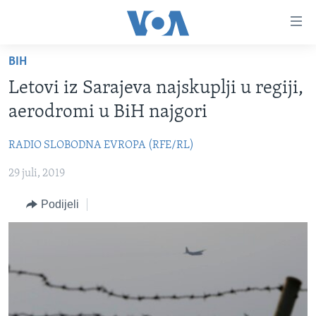
Linkovi
Pređi
na
BIH
glavni
TV PROGRAM
sadržaj
Letovi iz Sarajeva najskuplji u regiji,
VIDEO
Pređi
aerodromi u BiH najgori
na
FOTOGRAFIJE DANA
glavnu
RADIO SLOBODNA EVROPA (RFE/RL)
VIJESTI
navigaciju
Idi
29 juli, 2019
NAUKA I TEHNOLOGIJA
SJEDINJENE AMERIČKE DRŽAVE
na
SPECIJALNI PROJEKTI
BOSNA I HERCEGOVINA
Podijeli
pretragu
KORUPCIJA
SVIJET
SLOBODA MEDIJA
ŽENSKA STRANA
IZBJEGLIČKA STRANA