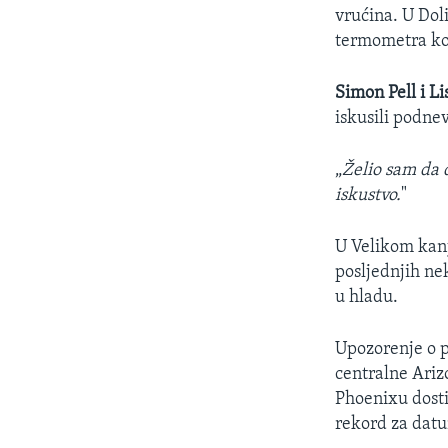
vrućina. U Doli
termometra koj
Simon Pell i L
iskusili podne
„
Želio sam da 
iskustvo.
"
U Velikom kanj
posljednjih ne
u hladu.
Upozorenje o p
centralne Ariz
Phoenixu dosti
rekord za datu