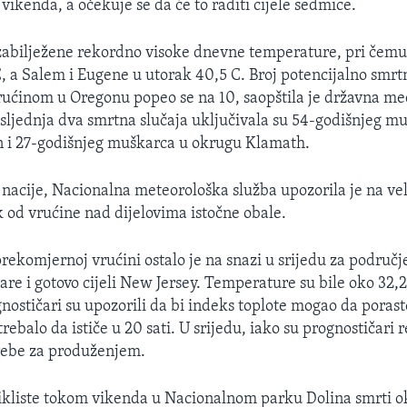
vikenda, a očekuje se da će to raditi cijele sedmice.
abilježene rekordno visoke dnevne temperature, pri čemu 
C, a Salem i Eugene u utorak 40,5 C. Broj potencijalno smrt
ućinom u Oregonu popeo se na 10, saopštila je državna me
osljednja dva smrtna slučaja uključivala su 54-godišnjeg m
n i 27-godišnjeg muškarca u okrugu Klamath.
 nacije, Nacionalna meteorološka služba upozorila je na vel
k od vrućine nad dijelovima istočne obale.
ekomjernoj vrućini ostalo je na snazi u srijedu za područje
are i gotovo cijeli New Jersey. Temperature su bile oko 32,2
nostičari su upozorili da bi indeks toplote mogao da poraste
rebalo da ističe u 20 sati. U srijedu, iako su prognostičari r
rebe za produženjem.
kliste tokom vikenda u Nacionalnom parku Dolina smrti ok