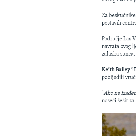
Za beskućnike 
postavili cent
Područje Las V
navrata ovog l
zalaska sunca,
Keith Bailey i
pobijedili vruć
"
Ako ne izađem
noseći šešir za 