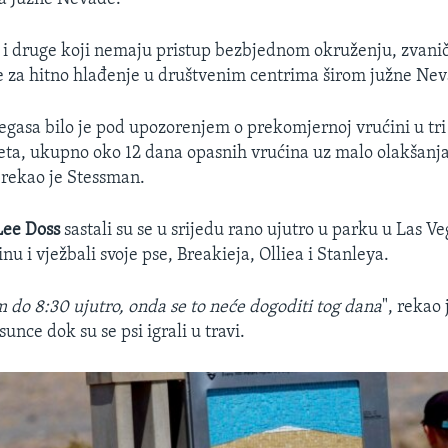
i druge koji nemaju pristup bezbjednom okruženju, zvanič
re za hitno hlađenje u društvenim centrima širom južne Ne
egasa bilo je pod upozorenjem o prekomjernoj vrućini u tr
jeta, ukupno oko 12 dana opasnih vrućina uz malo olakšanj
 rekao je Stessman.
 Lee Doss
sastali su se u srijedu rano ujutro u parku u Las V
inu i vježbali svoje pse, Breakieja, Olliea i Stanleya.
 do 8:30 ujutro, onda se to neće dogoditi tog dana
", rekao 
sunce dok su se psi igrali u travi.