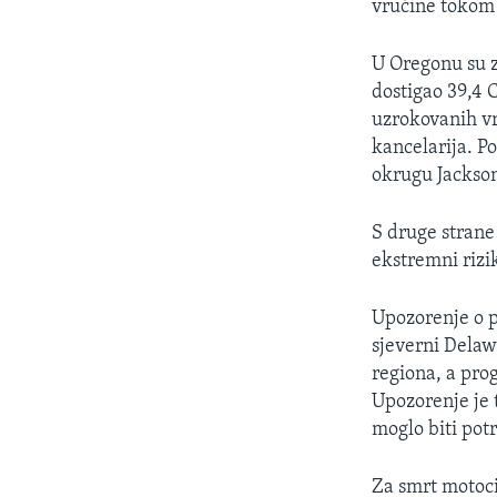
vrućine tokom 
U Oregonu su z
dostigao 39,4 
uzrokovanih vr
kancelarija. P
okrugu Jackso
S druge strane
ekstremni rizi
Upozorenje o pr
sjeverni Delaw
regiona, a prog
Upozorenje je t
moglo biti pot
Za smrt motoci