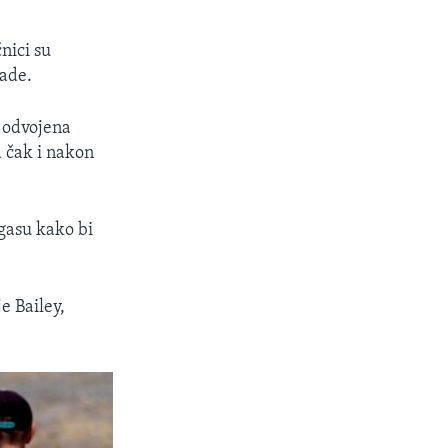
nici su
vade.
i odvojena
a čak i nakon
egasu kako bi
je Bailey,