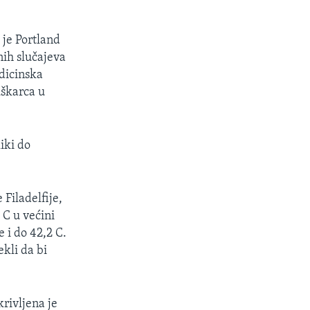
je Portland
nih slučajeva
dicinska
uškarca u
iki do
 Filadelfije,
 C u većini
 i do 42,2 C.
ekli da bi
rivljena je