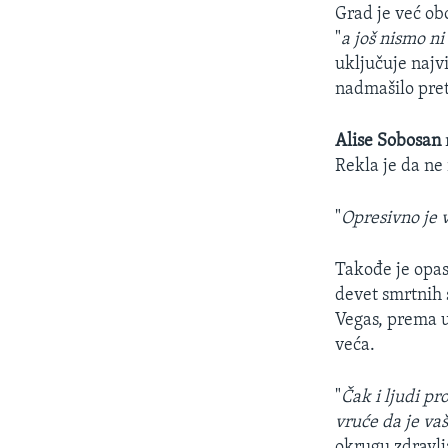
Grad je već ob
"
a još nismo ni
uključuje najv
nadmašilo pret
Alise Sobosan
Rekla je da ne
"
Opresivno je 
Takođe je opas
devet smrtnih 
Vegas, prema u
veća.
"
Čak i ljudi pr
vruće da je vaš
okrugu zdravl