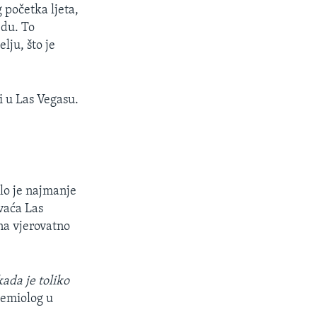
 početka ljeta,
edu. To
lju, što je
vi u Las Vegasu.
ilo je najmanje
vaća Las
na vjerovatno
kada je toliko
demiolog u