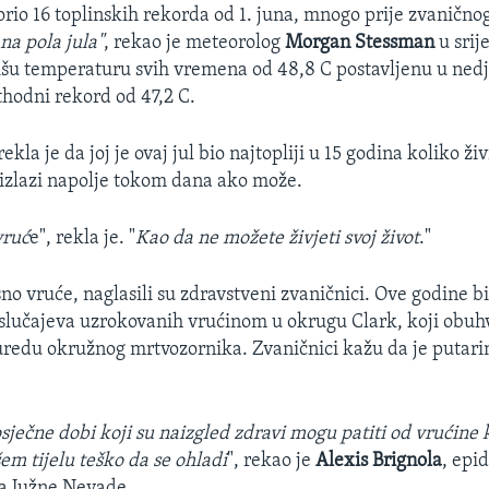
orio 16 toplinskih rekorda od 1. juna, mnogo prije zvaničnog
 na pola jula"
, rekao je meteorolog
Morgan Stessman
u srij
išu temperaturu svih vremena od 48,8 C postavljenu u nedje
hodni rekord od 47,2 C.
rekla je da joj je ovaj jul bio najtopliji u 15 godina koliko ži
 izlazi napolje tokom dana ako može.
vruć
e", rekla je. "
Kao da ne možete živjeti svoj život
."
no vruće, naglasili su zdravstveni zvaničnici. Ove godine b
slučajeva uzrokovanih vrućinom u okrugu Clark, koji obuh
redu okružnog mrtvozornika. Zvaničnici kažu da je putari
osječne dobi koji su naizgled zdravi mogu patiti od vrućine 
em tijelu teško da se ohladi
", rekao je
Alexis Brignola
, epi
ja Južne Nevade.