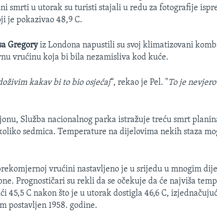
ni smrti u utorak su turisti stajali u redu za fotografije is
i je pokazivao 48,9 C.
isa Gregory
iz Londona napustili su svoj klimatizovani komb
vnu vrućinu koja bi bila nezamisliva kod kuće.
doživim kakav bi to bio osjećaj
“, rekao je Pel. "
To je nevjer
onu, Služba nacionalnog parka istražuje treću smrt planin
koliko sedmica. Temperature na dijelovima nekih staza mo
rekomjernoj vrućini nastavljeno je u srijedu u mnogim dije
one. Prognostičari su rekli da se očekuje da će najviša tem
ći 45,5 C nakon što je u utorak dostigla 46,6 C, izjednačuju
m postavljen 1958. godine.