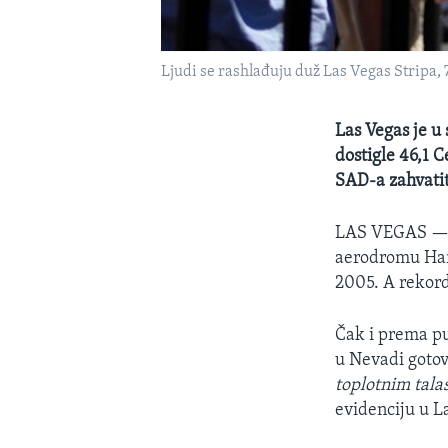
Ljudi se rashlađuju duž Las Vegas Stripa, 7
Las Vegas je u
dostigle 46,1 C
SAD-a zahvati
LAS VEGAS 
aerodromu Hari
2005. A rekord
Čak i prema pu
u Nevadi gotov
toplotnim tal
evidenciju u L