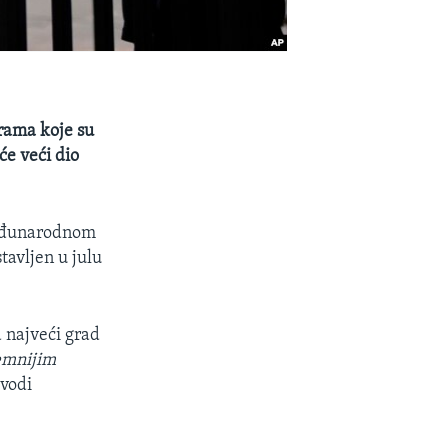
urama koje su
će veći dio
 međunarodnom
tavljen u julu
 najveći grad
emnijim
 vodi