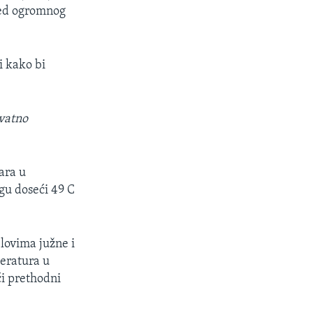
pred ogromnog
i kako bi
ovatno
ara u
gu doseći 49 C
lovima južne i
peratura u
ći prethodni