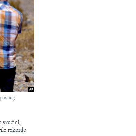
 opasnog
 vrućini,
rile rekorde