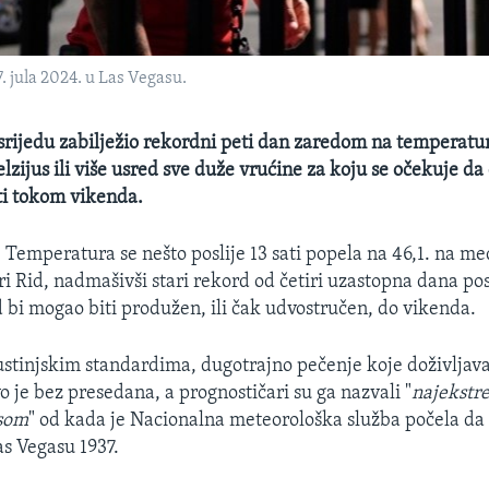
. jula 2024. u Las Vegasu.
 srijedu zabilježio rekordni peti dan zaredom na temperat
elzijus ili više usred sve duže vrućine za koju se očekuje da 
ti tokom vikenda.
—
Temperatura se nešto poslije 13 sati popela na 46,1. na
 Rid, nadmašivši stari rekord od četiri uzastopna dana pos
 bi mogao biti produžen, ili čak udvostručen, do vikenda.
stinjskim standardima, dugotrajno pečenje koje doživljava
o je bez presedana, a prognostičari su ga nazvali "
najekstr
asom
" od kada je Nacionalna meteorološka služba počela da
as Vegasu 1937.