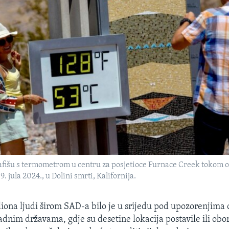
rafišu s termometrom u centru za posjetioce Furnace Creek tokom
9. jula 2024., u Dolini smrti, Kalifornija.
liona ljudi širom SAD-a bilo je u srijedu pod upozorenjima o
dnim državama, gdje su desetine lokacija postavile ili obo