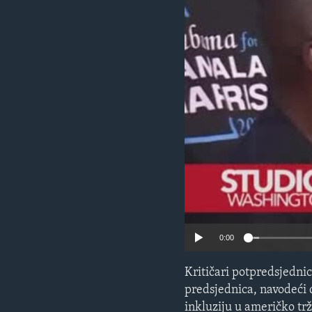
MAGAZIN
O GLASU AMERIKE
0:00
Kritičari potpredsjedni
predsjednica, navodeći d
inkluziju u američko trž