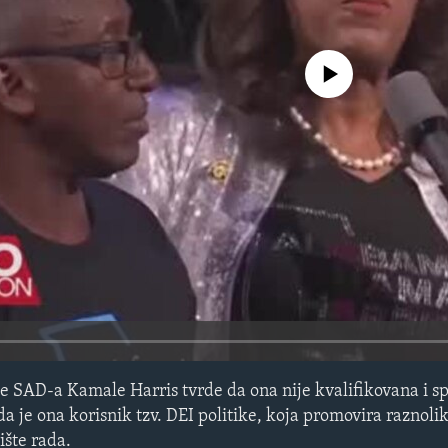
No media source currently avail
ce SAD-a Kamale Harris tvrde da ona nije kvalifikovana i 
a je ona korisnik tzv. DEI politike, koja promovira raznolik
ište rada.