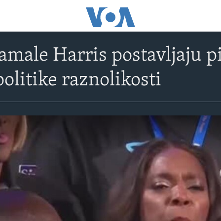
amale Harris postavljaju p
politike raznolikosti