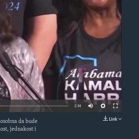
able
2:34
Link
sposobna da bude
EMBED
ost, jednakost i