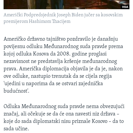
MAGAZIN
Američki Podpredsjednik Joseph Biden jučer sa kosovskim
O GLASU AMERIKE
premijerom Hashimom Thacijem
Learning English
Američko državno tajništvo pozdravilo je današnju
povijesnu odluku Međunarodnog suda pravde prema
PRATITE NAS
kojoj odluka Kosova da 2008. godine proglasi
nezavisnost ne predstavlja kršenje međunarodnog
prava. Američka diplomacija objavila je da je, nakon
Jezici
ove odluke, nastupio trenutak da se cijela regija
'ujedini u naporima da se ostvari zajednička
budućnost'.
Odluka Međunarodnog suda pravde nema obvezujući
značaj, ali očekuje se da će ona navesti niz država –
koje do sada diplomatski nisu priznale Kosovo – da to
sada učine.