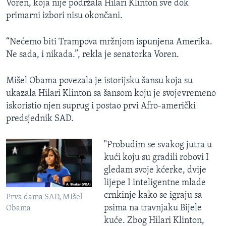
Voren, koja nije podržala Hilari Klinton sve dok
primarni izbori nisu okončani.
“Nećemo biti Trampova mržnjom ispunjena Amerika.
Ne sada, i nikada.”, rekla je senatorka Voren.
Mišel Obama povezala je istorijsku šansu koja su
ukazala Hilari Klinton sa šansom koju je svojevremeno
iskoristio njen suprug i postao prvi Afro-američki
predsjednik SAD.
"Probudim se svakog jutra u
kući koju su gradili robovi I
gledam svoje kćerke, dvije
lijepe I inteligentne mlade
crnkinje kako se igraju sa
Prva dama SAD, MIšel
psima na travnjaku Bijele
Obama
kuće. Zbog Hilari Klinton,