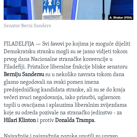
MAGAZIN
O GLASU AMERIKE
Senator Berni Sanders
Learning English
FILADELFIJA —
Svi šavovi po kojima je moguće dijeliti
PRATITE NAS
Demokratsku stranku mogli su se jasno vidjeti tokom
prvog dana Nacionalne stranačke konvencije u
Filadefiji. Pristalice liberalne frakcije bliske senatoru
Berniju Sandersu
su u nekoliko navrata tokom dana
Jezici
glasno negodovali na svaki pomen imena
predsjedničkog kandidata stranke, ali su se do kraja
večeri zvuci negodovanja, iako prisutbi, uglavnom
topili u ovacijama i aplauzima liberalnim zvijezdama
koje su odreda pozivale na stranačko jedinstvo - za
Hilari Klinton
i protiv
Donalda Trampa
.
Najvažnije i najsnažnije poruke uputili su upravo