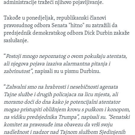
administracije tražeći njihovo pojavljivanje.
Takođe u ponedjeljak, republikanski članovi
pravosudnog odbora Senata "hitno" su zatražili da
predsjednik demokratskog odbora Dick Durbin zakaže
saslušanje.
“
Postoji mnogo nepoznatog o ovom pokušaju atentata,
ali njegova pojava izaziva alarmantna pitanja i
zabrinutost”
, napisali su u pismu Durbinu.
“
Zahvalni smo na hrabrosti i nesebičnosti agenata
Tajne službe i drugih policajaca na licu mjesta, ali
moramo doći do dna kako je potencijalni atentator
mogao pristupiti obližnjem krovu s puškom i konopom,
na vidiku predsjednika Trumpa”, napisali su. “Senatski
komitet za pravosuđe ima obavezu da vrši svoju
nadležnost i nadzor nad Tajnom službom Sjedinjenih