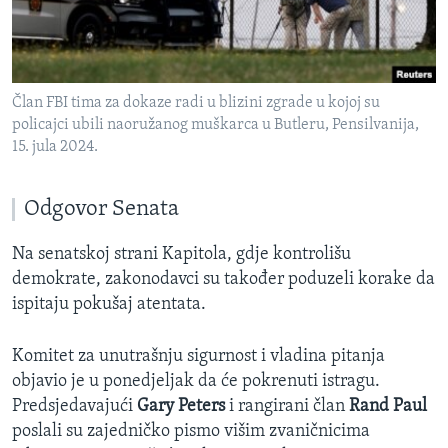
Član FBI tima za dokaze radi u blizini zgrade u kojoj su
policajci ubili naoružanog muškarca u Butleru, Pensilvanija,
15. jula 2024.
Odgovor Senata
Na senatskoj strani Kapitola, gdje kontrolišu
demokrate, zakonodavci su također poduzeli korake da
ispitaju pokušaj atentata.
Komitet za unutrašnju sigurnost i vladina pitanja
objavio je u ponedjeljak da će pokrenuti istragu.
Predsjedavajući
Gary Peters
i rangirani član
Rand Paul
poslali su zajedničko pismo višim zvaničnicima