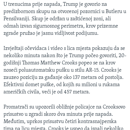
U trenucima prije napada, Trump je govorio na
predizbornom skupu na otvorenoj pozornici u Butleru u
Pensilvaniji. Skup je održan u zaštićenoj zoni, ali
odmah izvan sigurnosnog perimetra, krov prizemne
zgrade pružao je jasnu vidljivost podijumu.
Izvještaji očevidaca i video s lica mjesta pokazuju da se
nekoliko minuta nakon što je Trump počeo govoriti, 20-
godišnji Thomas Matthew Crooks popeo se na krov
noseći poluautomatsku pušku u stilu AR-15. Crooks je
zauzeo poziciju za gađanje oko 137 metara od postolja.
Efektivni domet puške, od kojih su milioni u rukama
američkih civila, veći je od 457 metara.
Promatrači su upozorili obližnje policajce na Crooksovo
prisustvo u zgradi skoro dva minuta prije napada.
Međutim, uprkos prisustvu četiri kontrasnajperska
tima na licu mjesta, Crooks je uspeo da ispali nekoliko