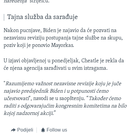
naređenja
" strijelcu.
Tajna služba da sarađuje
Nakon pucnjave, Biden je najavio da će pozvati na
nezavisnu reviziju postupanja tajne službe na skupu,
poziv koji je ponovio Mayorkas.
U izjavi objavljenoj u ponedjeljak, Cheatle je rekla da
će njena agencija sarađivati u svim istragama.
"
Razumijemo važnost nezavisne revizije koju je juče
najavio predsjednik Biden i u potpunosti ćemo
učestvovati
", navodi se u saopštenju. “
Također ćemo
raditi s odgovarajućim kongresnim komitetima na bilo
kojoj nadzornoj akciji
.”
Podijeli
Follow us