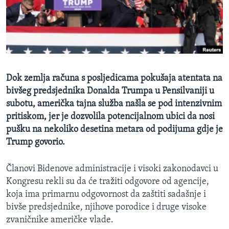
MAGAZIN
O GLASU AMERIKE
Learning English
Dok zemlja računa s posljedicama pokušaja atentata na
PRATITE NAS
bivšeg predsjednika Donalda Trumpa u Pensilvaniji u
subotu, američka tajna služba našla se pod intenzivnim
pritiskom, jer je dozvolila potencijalnom ubici da nosi
pušku na nekoliko desetina metara od podijuma gdje je
Jezici
Trump govorio.
Članovi Bidenove administracije i visoki zakonodavci u
Kongresu rekli su da će tražiti odgovore od agencije,
koja ima primarnu odgovornost da zaštiti sadašnje i
bivše predsjednike, njihove porodice i druge visoke
zvaničnike američke vlade.