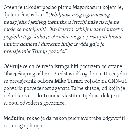
Green je također poslao pismo Mayorkasu u kojem je,
djelomično, rekao: "
Ozbiljnost ovog sigurnosnog
neuspjeha i jezivog trenutka u istoriji naše nacije ne
može se potcijeniti. Ovo izaziva ozbiljnu zabrinutost u
pogledu toga kako je strijelac mogao pristupiti krovu
unutar dometa i direktne linije iz vida gdje je
predsjednik Trump govorio.
”
Očekuje se da će treća istraga biti poduzeta od strane
Obavještajnog odbora Predstavničkog doma. U nedjelju
se predsjednik odbora
Mike Turner
pojavio na CNN-u i
pohvalio posvećenost agenata Tajne službe, od kojih je
nekoliko zaštitilo Trumpa vlastitim tijelima dok je u
subotu odvođen s govornice.
Međutim, rekao je da nakon pucnjave treba odgovoriti
na mnoga pitanja.