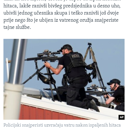
hitaca, lakše ranivši bivšeg predsjednika u desno uho,
ubivši jednog učesnika skupa i teško ranivši još dvoje
prije nego što je ubijen iz vatrenog oružja snajperiste
tajne službe.
Policijski snajperisti uzvraćaju vatru nakon ispaljenih hitaca