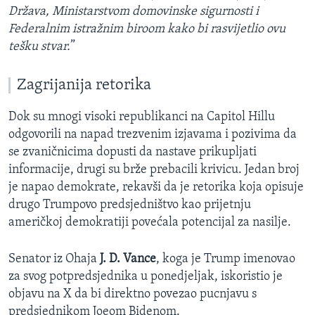
Država, Ministarstvom domovinske sigurnosti i
Federalnim istražnim biroom kako bi rasvijetlio ovu
tešku stvar.
”
Zagrijanija retorika
Dok su mnogi visoki republikanci na Capitol Hillu
odgovorili na napad trezvenim izjavama i pozivima da
se zvaničnicima dopusti da nastave prikupljati
informacije, drugi su brže prebacili krivicu. Jedan broj
je napao demokrate, rekavši da je retorika koja opisuje
drugo Trumpovo predsjedništvo kao prijetnju
američkoj demokratiji povećala potencijal za nasilje.
Senator iz Ohaja
J. D. Vance
, koga je Trump imenovao
za svog potpredsjednika u ponedjeljak, iskoristio je
objavu na X da bi direktno povezao pucnjavu s
predsjednikom Joeom Bidenom.