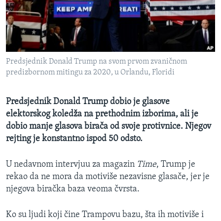
MAGAZIN
O GLASU AMERIKE
Learning English
Predsjednik Donald Trump na svom prvom zvaničnom
predizbornom mitingu za 2020, u Orlandu, Floridi
PRATITE NAS
Predsjednik Donald Trump dobio je glasove
elektorskog koledža na prethodnim izborima, ali je
Jezici
dobio manje glasova birača od svoje protivnice. Njegov
rejting je konstantno ispod 50 odsto.
U nedavnom intervjuu za magazin
Time
, Trump je
rekao da ne mora da motiviše nezavisne glasače, jer je
njegova biračka baza veoma čvrsta.
Ko su ljudi koji čine Trampovu bazu, šta ih motiviše i