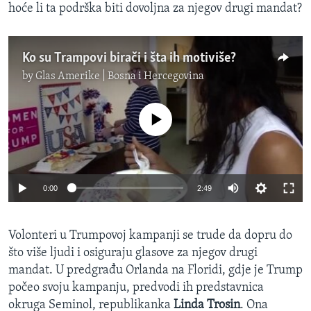
hoće li ta podrška biti dovoljna za njegov drugi mandat?
Ko su Trampovi birači i šta ih motiviše?
by
Glas Amerike | Bosna i Hercegovina
No media source currently available
0:00
2:49
​Volonteri u Trumpovoj kampanji se trude da dopru do
što više ljudi i osiguraju glasove za njegov drugi
mandat. U predgrađu Orlanda na Floridi, gdje je Trump
počeo svoju kampanju, predvodi ih predstavnica
okruga Seminol, republikanka
Linda Trosin
. Ona