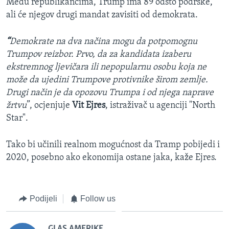
Među republikancima, Trump ima 89 odsto podrške,
ali će njegov drugi mandat zavisiti od demokrata.
“
Demokrate na dva načina mogu da potpomognu
Trumpov reizbor. Prvo, da za kandidata izaberu
ekstremnog ljevičara ili nepopularnu osobu koja ne
može da ujedini Trumpove protivnike širom zemlje.
Drugi način je da opozovu Trumpa i od njega naprave
žrtvu
”, ocjenjuje
Vit Ejres
, istraživač u agenciji "North
Star".
Tako bi učinili realnom mogućnost da Tramp pobijedi i
2020, posebno ako ekonomija ostane jaka, kaže Ejres.
Podijeli
Follow us
GLAS AMERIKE