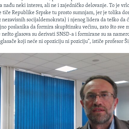
nađu neki interes, ali ne i zajedničko delovanje. To je vrl
se tiče Republike Srpske tu prosto sumnjam, jer je tolika d
nezavisnih socijaldemokrata) i njenog lidera da teško da 
ljno poslanika da formira skupštinsku većinu, zato što sve 
le nešto glasova su derivati SNSD-a i formirane su sa namer
 glasače koji neće ni opoziciju ni poziciju", ističe profesor Š