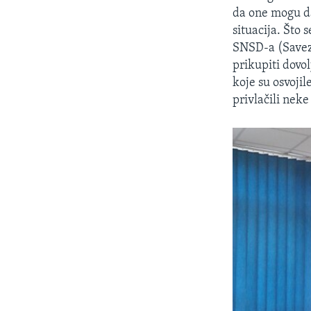
da one mogu da 
situacija. Što 
SNSD-a (Savez 
prikupiti dovo
koje su osvoji
privlačili neke