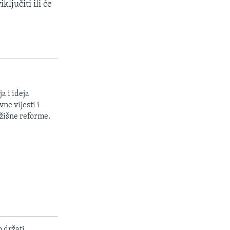
ljučiti ili će
a i ideja
ne vijesti i
žišne reforme.
o držati