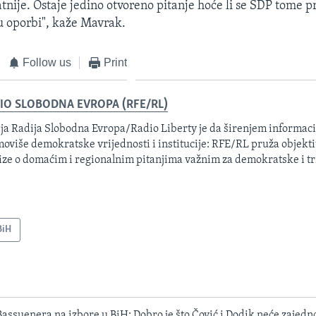
tnije. Ostaje jedino otvoreno pitanje hoće li se SDP tome prik
 u oporbi", kaže Mavrak.
Follow us
Print
IO SLOBODNA EVROPA (RFE/RL)
ja Radija Slobodna Evropa/Radio Liberty je da širenjem informacij
oviše demokratske vrijednosti i institucije: RFE/RL pruža objektiv
ize o domaćim i regionalnim pitanjima važnim za demokratske i tr
BiH
assuenera na izbore u BiH: Dobro je što Čović i Dodik neće zajedn