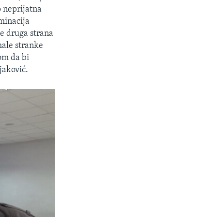
o neprijatna
ominacija
će druga strana
male stranke
om da bi
ijaković.