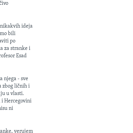
čivo
 nikakvih ideja
mo bili
aviti po
a za stranke i
profesor Esad
a njega - sve
 zbog ličnih i
ju u vlasti.
i i Hercegovini
isu ni
tranke, verujem