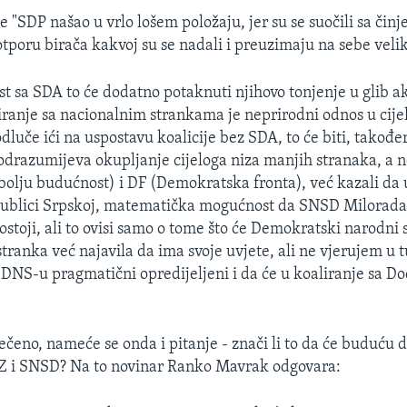
 "SDP našao u vrlo lošem položaju, jer su se suočili sa čin
otporu birača kakvoj su se nadali i preuzimaju na sebe veliki
st sa SDA to će dodatno potaknuti njihovo tonjenje u glib a
liranje sa nacionalnim strankama je neprirodni odnos u cijelo
dluče ići na uspostavu koalicije bez SDA, to će biti, također
odrazumijeva okupljanje cijeloga niza manjih stranaka, a n
bolju budućnost) i DF (Demokratska fronta), već kazali da 
publici Srpskoj, matematička mogućnost da SNSD Milorada
postoji, ali to ovisi samo o tome što će Demokratski narodni
 stranka već najavila da ima svoje uvjete, ali ne vjerujem u 
 DNS-u pragmatični opredijeljeni i da će u koaliranje sa D
ečeno, nameće se onda i pitanje - znači li to da će buduću 
DZ i SNSD? Na to novinar Ranko Mavrak odgovara: