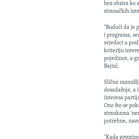
bez obzira ko 
stranačkih int
"Budući da je 
i programa, se
svjedoci u posl
kriteriju inter
pojedince, a gr
Bajtal.
Slično razmišlj
dosadašnje, a i
interesa partij
Ono što se poka
strankama 'nemo
potrebne, navo
"Kada govorimo