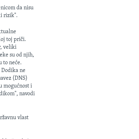
jenicom da nisu
 rizik".
ktualne
j toj priči.
, veliki
eke su od njih,
u to neće.
 Dodika ne
 savez (DNS)
tu mogućnost i
odikom", navodi
državnu vlast