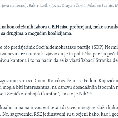
slijeva nadesno): Bakir Izetbegović, Dragan Čović, Mladen Ivanić, 
vi nakon održanih izbora u BiH nisu prebrojani, neke strank
u sa drugima o mogućim koalicijama.
 bio predsjednik Socijaldemokratske partije (SDP) Nermin
 za novinare u utorak izjavio da je ta politička partija poče
ivou kantona i to na način da se iz vlasti 'izbaci' Stranka 
azgovarao sam sa Dinom Konakovićem i sa Peđom Kojovićem
i mogla biti interesantna, na osnovu dosadašnjih izbornih r
o i Zeničko-dobojski kanton", kazao je Nikšić.
 koalicijama na nivou entiteta i države, mnogi se slažu kako
. No, sagovornici RSE jedinstveni su u ocjeni kako, kao i go