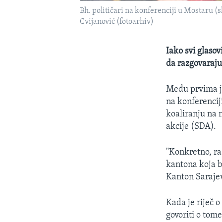
Bh. političari na konferenciji u Mostaru (
Cvijanović (fotoarhiv)
Iako svi glaso
da razgovaraj
Među prvima je
na konferenciji
koaliranju na n
akcije (SDA).
"Konkretno, r
kantona koja b
Kanton Sarajev
Kada je riječ o
govoriti o tome