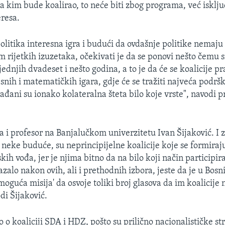
sa kim bude koalirao, to neće biti zbog programa, već isklju
eresa.
politika interesna igra i budući da ovdašnje politike nemaju
m rijetkih izuzetaka, očekivati je da se ponovi nešto čemu s
jednjih dvadeset i nešto godina, a to je da će se koalicije pr
esnih i matematičkih igara, gdje će se tražiti najveća podršk
ađani su ionako kolateralna šteta bilo koje vrste", navodi 
a i profesor na Banjalučkom univerzitetu Ivan Šijaković. I z
 neke buduće, su neprincipijelne koalicije koje se formiraju
skih vođa, jer je njima bitno da na bilo koji način participira
zalo nakon ovih, ali i prethodnih izbora, jeste da je u Bosn
guća misija' da osvoje toliki broj glasova da im koalicije n
di Šijaković.
 o koaliciji SDA i HDZ, pošto su prilično nacionalističke s