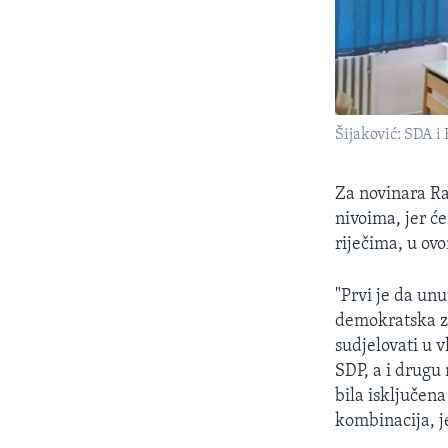
Šijaković: SDA i
Za novinara Ra
nivoima, jer ć
riječima, u ov
"Prvi je da un
demokratska za
sudjelovati u v
SDP, a i drugu
bila isključen
kombinacija, j