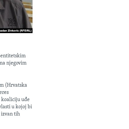
 entitetskim
rema njegovim
om (Hrvatska
eres
 koaliciju uđe
asti u kojoj bi
izvan tih