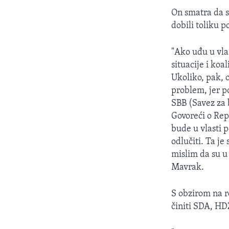
On smatra da se
dobili toliku p
"Ako uđu u vla
situacije i koa
Ukoliko, pak, o
problem, jer p
SBB (Savez za 
Govoreći o Re
bude u vlasti 
odlučiti. Ta je
mislim da su u
Mavrak.
S obzirom na r
činiti SDA, H