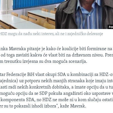
 HDZ mogu da nađu neki interes, ali ne i zajedničko delovanje
nka Mavraka pitanje je kako će koalicije biti formirane na
e od toga zavisiti kakva će vlast biti na državnom nivou. P
om trenutku izvjesna su dva moguća scenarija.
utar Federacije BiH vlast okupi SDA u kombinaciji sa HDZ-
jednica) uz potporu nekih manjih stranaka koje imaju int
lasti radi nekih konkretnih dobitaka, a imate opciju da u tu
 moguću opciju da se SDP pokuša angažirati oko uspostave vl
a komponenta SDA, no HDZ ne može ni u kom slučaju ostati 
er su to pokazali ishodi izbora", kaže Mavrak.