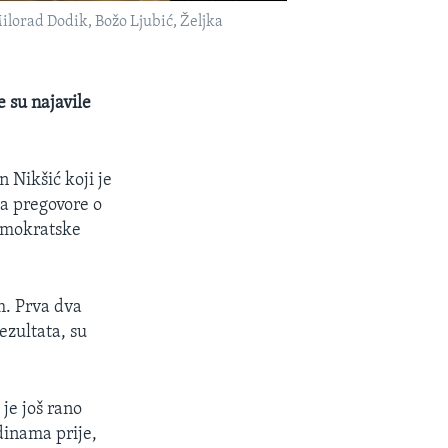
Milorad Dodik, Božo Ljubić, Željka
e su najavile
 Nikšić koji je
la pregovore o
demokratske
. Prva dva
ezultata, su
 je još rano
dinama prije,