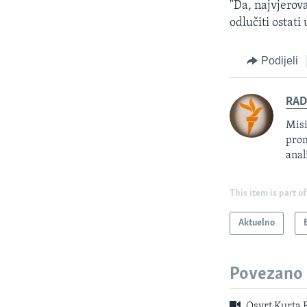
"Da, najvjerova
odlučiti ostati
Podijeli
RAD
Misi
prom
anal
This item is part of
Aktuelno
Povezano
Osvrt Kurta B