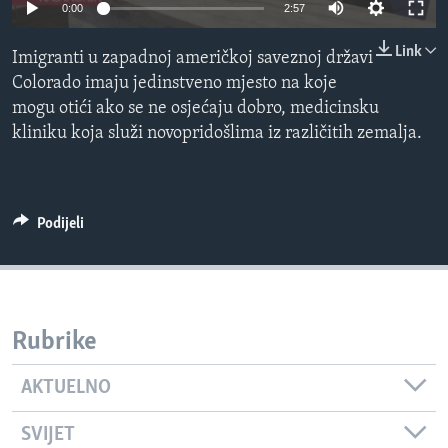
0:00
2:57
MAGAZIN
Link
O GLASU AMERIKE
Imigranti u zapadnoj američkoj saveznoj državi
Colorado imaju jedinstveno mjesto na koje
Learning English
mogu otići ako se ne osjećaju dobro, medicinsku
kliniku koja služi novopridošlima iz različitih zemalja.
PRATITE NAS
Podijeli
Jezici
Rubrike
AKTUELNO
SVIJET