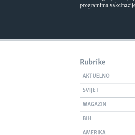
programima vakcinacije,
Rubrike
AKTUELNO
SVIJET
MAGAZIN
BIH
AMERIKA