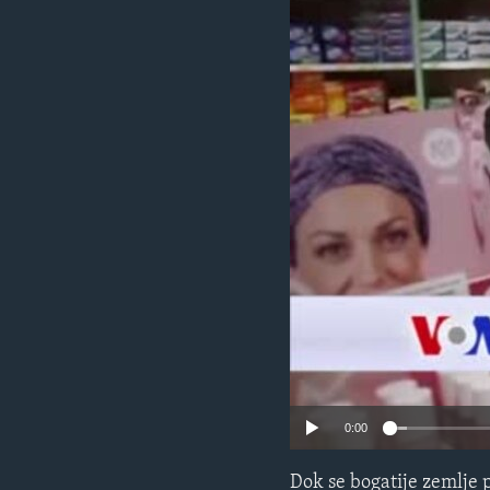
MAGAZIN
O GLASU AMERIKE
0:00
Dok se bogatije zemlje 