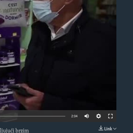
able
2:04
Link
ljujući brzim
EMBED