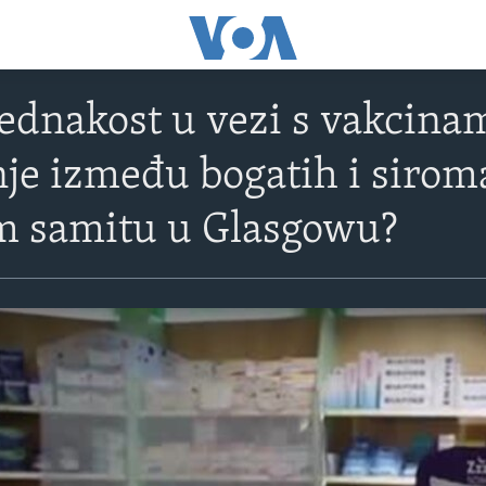
jednakost u vezi s vakcina
je između bogatih i sirom
m samitu u Glasgowu?