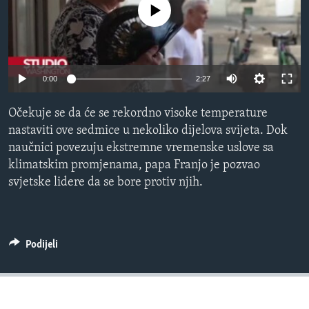
No media source currently available
MAGAZIN
O GLASU AMERIKE
Learning English
0:00
2:27
PRATITE NAS
Očekuje se da će se rekordno visoke temperature
nastaviti ove sedmice u nekoliko dijelova svijeta. Dok
naučnici povezuju ekstremne vremenske uslove sa
klimatskim promjenama, papa Franjo je pozvao
Jezici
svjetske lidere da se bore protiv njih.
Podijeli