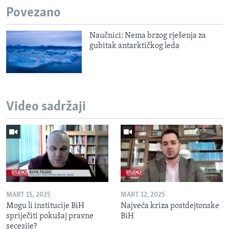
Povezano
Naučnici: Nema brzog rješenja za
gubitak antarktičkog leda
Video sadržaji
MART 15, 2025
MART 12, 2025
Mogu li institucije BiH
Najveća kriza postdejtonske
spriječiti pokušaj pravne
BiH
secesije?