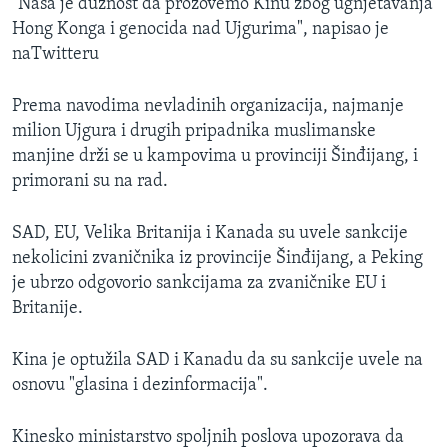
"Naša je dužnost da prozovemo Kinu zbog ugnjetavanja
Hong Konga i genocida nad Ujgurima", napisao je
naTwitteru
Prema navodima nevladinih organizacija, najmanje
milion Ujgura i drugih pripadnika muslimanske
manjine drži se u kampovima u provinciji Šinđijang, i
primorani su na rad.
SAD, EU, Velika Britanija i Kanada su uvele sankcije
nekolicini zvaničnika iz provincije Šinđijang, a Peking
je ubrzo odgovorio sankcijama za zvaničnike EU i
Britanije.
Kina je optužila SAD i Kanadu da su sankcije uvele na
osnovu "glasina i dezinformacija".
Kinesko ministarstvo spoljnih poslova upozorava da