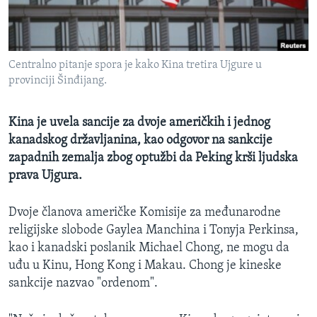
MAGAZIN
O GLASU AMERIKE
Centralno pitanje spora je kako Kina tretira Ujgure u
Learning English
provinciji Šinđijang.
PRATITE NAS
Kina je uvela sancije za dvoje američkih i jednog
kanadskog državljanina, kao odgovor na sankcije
zapadnih zemalja zbog optužbi da Peking krši ljudska
prava Ujgura.
Jezici
Dvoje članova američke Komisije za međunarodne
religijske slobode Gaylea Manchina i Tonyja Perkins​a,
kao i kanadski poslanik Michael Chong, ne mogu da
uđu u Kinu, Hong Kong i Makau. Chong je kineske
sankcije nazvao "ordenom".