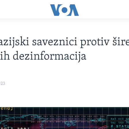
azijski saveznici protiv šir
ih dezinformacija
023