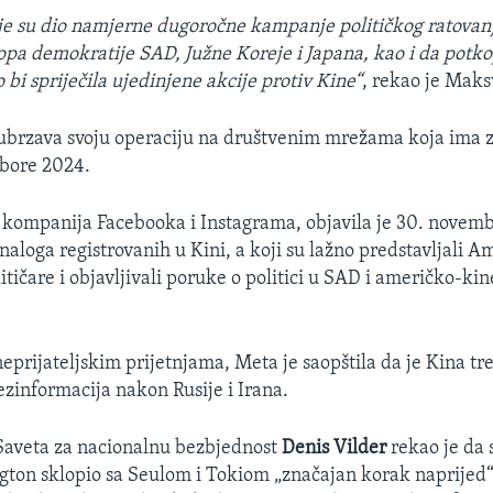
e su dio namjerne dugoročne kampanje političkog ratovanj
opa demokratije SAD, Južne Koreje i Japana, kao i da potk
bi spriječila ujedinjene akcije protiv Kine“
, rekao je Maks
ubrzava svoju operaciju na društvenim mrežama koja ima za
zbore 2024.
kompanija Facebooka i Instagrama, objavila je 30. novemb
naloga registrovanih u Kini, a koji su lažno predstavljali 
itičare i objavljivali poruke o politici u SAD i američko-ki
neprijateljskim prijetnjama, Meta je saopštila da je Kina tre
ezinformacija nakon Rusije i Irana.
 Saveta za nacionalnu bezbjednost
Denis Vilder
rekao je da
gton sklopio sa Seulom i Tokiom „značajan korak naprijed“