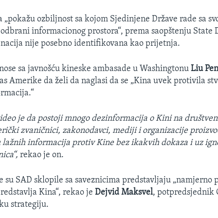
 da „pokažu ozbiljnost sa kojom Sjedinjene Države rade sa sv
odbrani informacionog prostora“, prema saopštenju State
nacija nije posebno identifikovana kao prijetnja.
dnose sa javnošću kineske ambasade u Washingtonu
Liu Pen
as Amerike da želi da naglasi da se „Kina uvek protivila stv
ormacija.“
ideo je da postoji mnogo dezinformacija o Kini na društv
čki zvaničnici, zakonodavci, mediji i organizacije proizvodil
u lažnih informacija protiv Kine bez ikakvih dokaza i uz ign
ica“,
rekao je on.
 su SAD sklopile sa saveznicima predstavljaju „namjerno 
predstavlja Kina“, rekao je
Dejvid Maksvel
, potpredsjednik 
ku strategiju.