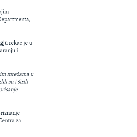
ojim
 Departmenta,
gju
rekao je u
aranju i
enim mrežama u
i su i širili
orisanje
priznanje
Centra za