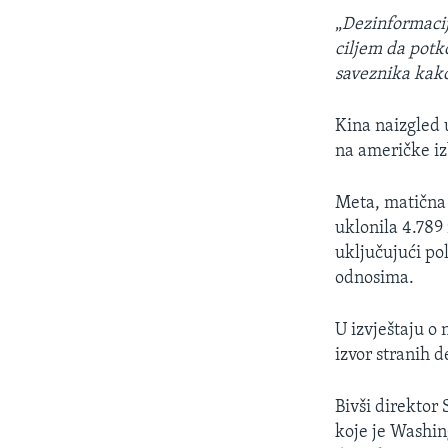
„
Dezinformacij
ciljem da potk
saveznika kako 
Kina naizgled 
na američke i
Meta, matična 
uklonila 4.789 
uključujući pol
odnosima.
U izvještaju o 
izvor stranih d
Bivši direktor
koje je Washin