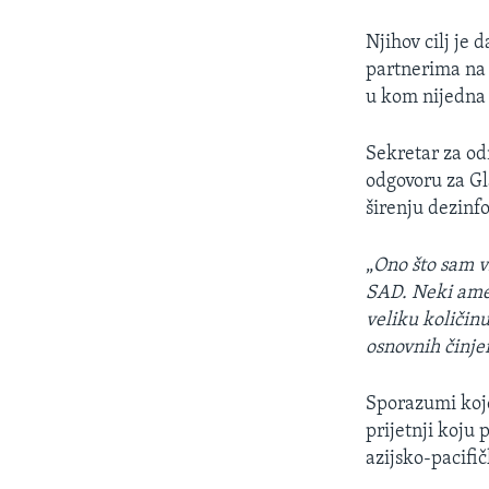
Njihov cilj je
partnerima na 
u kom nijedna 
Sekretar za o
odgovoru za Gl
širenju dezinf
„
Ono što sam v
SAD. Neki ameri
veliku količin
osnovnih činjen
Sporazumi koje
prijetnji koju 
azijsko-pacifič