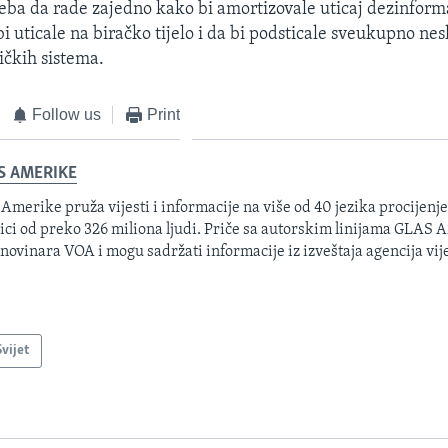
eba da rade zajedno kako bi amortizovale uticaj dezinforma
bi uticale na biračko tijelo i da bi podsticale sveukupno ne
ičkih sistema.
Follow us
Print
S AMERIKE
 Amerike pruža vijesti i informacije na više od 40 jezika procijenj
ici od preko 326 miliona ljudi. Priče sa autorskim linijama GLAS
 novinara VOA i mogu sadržati informacije iz izveštaja agencija vije
Svijet