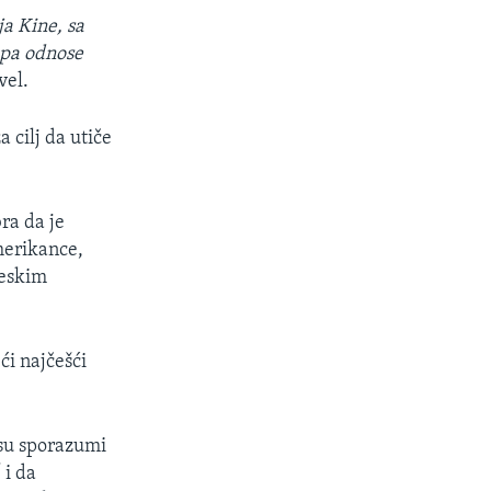
a Kine, sa
opa odnose
vel.
 cilj da utiče
ra da je
Amerikance,
neskim
ći najčešći
 su sporazumi
 i da