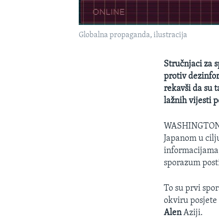
Globalna propaganda, ilustracija
Stručnjaci za 
protiv dezinfo
rekavši da su 
lažnih vijesti
WASHINGTO
Japanom u cilj
informacijama,
sporazum posti
To su prvi spor
okviru posjete
Alen
Aziji.