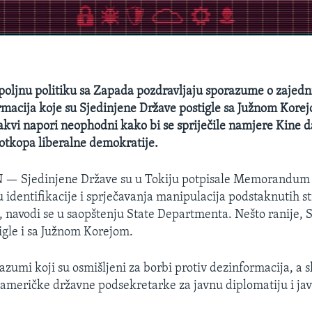
spoljnu politiku sa Zapada pozdravljaju sporazume o zajedn
rmacija koje su Sjedinjene Države postigle sa Južnom Kore
takvi napori neophodni kako bi se spriječile namjere Kine 
 potkopa liberalne demokratije.
N —
Sjedinjene Države su u Tokiju potpisale Memorandum o
u identifikacije i sprječavanja manipulacija podstaknutih s
 navodi se u saopštenju State Departmenta. Nešto ranije, 
gle i sa Južnom Korejom.
azumi koji su osmišljeni za borbi protiv dezinformacija, a s
 američke državne podsekretarke za javnu diplomatiju i ja