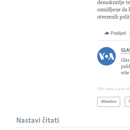
demokratije tr
osmišljene da 
otvorenih polit
Podijeli
GLA
Glas
publ
više
This item is part of
Aktuelno
Nastavi čitati