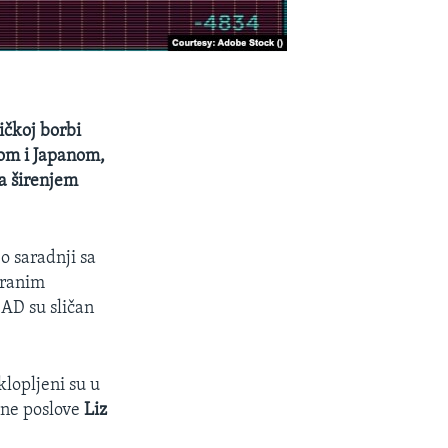
ičkoj borbi
jom i Japanom,
da širenjem
 saradnji sa
tranim
SAD su sličan
klopljeni su u
vne poslove
Liz