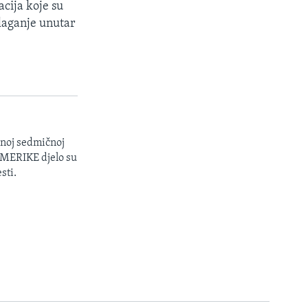
cija koje su
slaganje unutar
enoj sedmičnoj
 AMERIKE djelo su
sti.