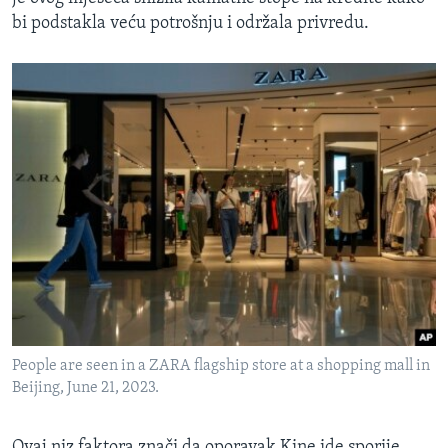
bi podstakla veću potrošnju i održala privredu.
People are seen in a ZARA flagship store at a shopping mall in
Beijing, June 21, 2023.
Ovaj niz faktora znači da oporavak Kine ide sporije