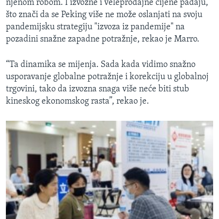
njenom robom. I izvozne i veleprodajne cijene padaju,
što znači da se Peking više ne može oslanjati na svoju
pandemijsku strategiju "izvoza iz pandemije" na
pozadini snažne zapadne potražnje, rekao je Marro.
“Ta dinamika se mijenja. Sada kada vidimo snažno
usporavanje globalne potražnje i korekciju u globalnoj
trgovini, tako da izvozna snaga više neće biti stub
kineskog ekonomskog rasta”, rekao je.