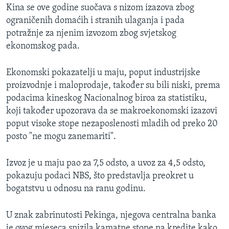
Kina se ove godine suočava s nizom izazova zbog
ograničenih domaćih i stranih ulaganja i pada
potražnje za njenim izvozom zbog svjetskog
ekonomskog pada.
Ekonomski pokazatelji u maju, poput industrijske
proizvodnje i maloprodaje, također su bili niski, prema
podacima kineskog Nacionalnog biroa za statistiku,
koji također upozorava da se makroekonomski izazovi
poput visoke stope nezaposlenosti mladih od preko 20
posto "ne mogu zanemariti".
Izvoz je u maju pao za 7,5 odsto, a uvoz za 4,5 odsto,
pokazuju podaci NBS, što predstavlja preokret u
bogatstvu u odnosu na ranu godinu.
U znak zabrinutosti Pekinga, njegova centralna banka
je ovog mjeseca snizila kamatne stope na kredite kako