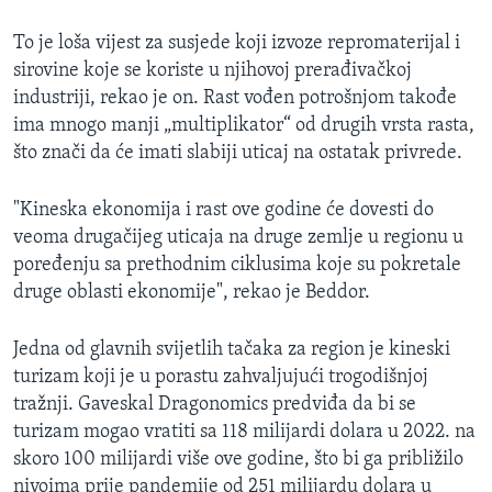
To je loša vijest za susjede koji izvoze repromaterijal i
sirovine koje se koriste u njihovoj prerađivačkoj
industriji, rekao je on. Rast vođen potrošnjom takođe
ima mnogo manji „multiplikator“ od drugih vrsta rasta,
što znači da će imati slabiji uticaj na ostatak privrede.
"Kineska ekonomija i rast ove godine će dovesti do
veoma drugačijeg uticaja na druge zemlje u regionu u
poređenju sa prethodnim ciklusima koje su pokretale
druge oblasti ekonomije", rekao je Beddor.
Jedna od glavnih svijetlih tačaka za region je kineski
turizam koji je u porastu zahvaljujući trogodišnjoj
tražnji. Gaveskal Dragonomics predviđa da bi se
turizam mogao vratiti sa 118 milijardi dolara u 2022. na
skoro 100 milijardi više ove godine, što bi ga približilo
nivoima prije pandemije od 251 milijardu dolara u