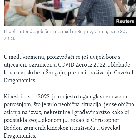
People attend a job fair in a mall in Beijing, China, June 30,
2023.
U međuvremenu, proizvođači se još uvijek bore s
utjecajem ograničenja COVID Zero iz 2022. i blokade
lanaca opskrbe u Šangaju, prema istraživanju Gavekal
Dragonomics.
Kineski rast u 2023. je umjesto toga uglavnom vođen
potrošnjom, što je vrlo neobična situacija, jer se obično
oslanja na izvoz, nekretnine i građevinarstvo kako bi
podstakla svoju ekonomiju, rekao je Christopher
Beddor, zamjenik kineskog istraživača u Gavekal
Dragonomics.