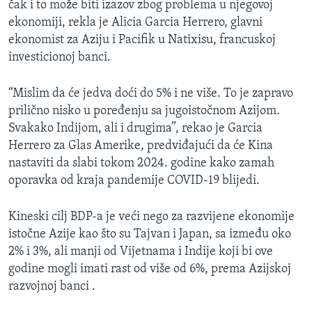
čak i to može biti izazov zbog problema u njegovoj
ekonomiji, rekla je Alicia Garcia Herrero, glavni
ekonomist za Aziju i Pacifik u Natixisu, francuskoj
investicionoj banci.
“Mislim da će jedva doći do 5% i ne više. To je zapravo
prilično nisko u poređenju sa jugoistočnom Azijom.
Svakako Indijom, ali i drugima”, rekao je Garcia
Herrero za Glas Amerike, predviđajući da će Kina
nastaviti da slabi tokom 2024. godine kako zamah
oporavka od kraja pandemije COVID-19 blijedi.
Kineski cilj BDP-a je veći nego za razvijene ekonomije
istočne Azije kao što su Tajvan i Japan, sa između oko
2% i 3%, ali manji od Vijetnama i Indije koji bi ove
godine mogli imati rast od više od 6%, prema Azijskoj
razvojnoj banci .