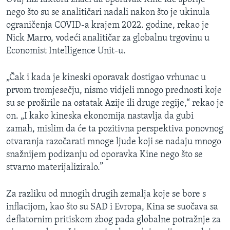
nego što su se analitičari nadali nakon što je ukinula
ograničenja COVID-a krajem 2022. godine, rekao je
Nick Marro, vodeći analitičar za globalnu trgovinu u
Economist Intelligence Unit-u.
„Čak i kada je kineski oporavak dostigao vrhunac u
prvom tromjesečju, nismo vidjeli mnogo prednosti koje
su se proširile na ostatak Azije ili druge regije,“ rekao je
on. „I kako kineska ekonomija nastavlja da gubi
zamah, mislim da će ta pozitivna perspektiva ponovnog
otvaranja razočarati mnoge ljude koji se nadaju mnogo
snažnijem podizanju od oporavka Kine nego što se
stvarno materijaliziralo.”
Za razliku od mnogih drugih zemalja koje se bore s
inflacijom, kao što su SAD i Evropa, Kina se suočava sa
deflatornim pritiskom zbog pada globalne potražnje za