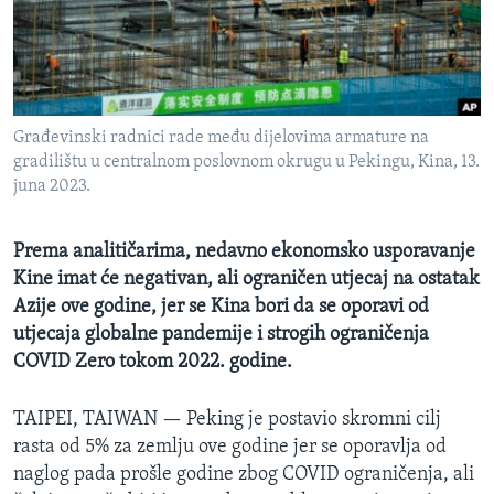
MAGAZIN
O GLASU AMERIKE
Learning English
Građevinski radnici rade među dijelovima armature na
gradilištu u centralnom poslovnom okrugu u Pekingu, Kina, 13.
PRATITE NAS
juna 2023.
Prema analitičarima, nedavno ekonomsko usporavanje
Kine imat će negativan, ali ograničen utjecaj na ostatak
Jezici
Azije ove godine, jer se Kina bori da se oporavi od
utjecaja globalne pandemije i strogih ograničenja
COVID Zero tokom 2022. godine.
TAIPEI, TAIWAN —
Peking je postavio skromni cilj
rasta od 5% za zemlju ove godine jer se oporavlja od
naglog pada prošle godine zbog COVID ograničenja, ali