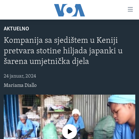
Linkovi
Pređi
na
AKTUELNO
glavni
TV PROGRAM
sadržaj
Kompanija sa sjedištem u Keniji
VIDEO
Pređi
pretvara stotine hiljada japanki u
na
FOTOGRAFIJE DANA
glavnu
šarena umjetnička djela
VIJESTI
navigaciju
Idi
24 januar, 2024
NAUKA I TEHNOLOGIJA
SJEDINJENE AMERIČKE DRŽAVE
na
Mariama Diallo
SPECIJALNI PROJEKTI
BOSNA I HERCEGOVINA
pretragu
KORUPCIJA
SVIJET
SLOBODA MEDIJA
ŽENSKA STRANA
No media source currently available
IZBJEGLIČKA STRANA