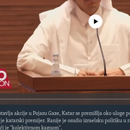
No media source currently avail
stavlja akcije u Pojasu Gaze, Katar se premišlja oko uloge
je katarski premijer. Ranije je osudio izraelsku politiku u r
ći je "kolektivnom kaznom".