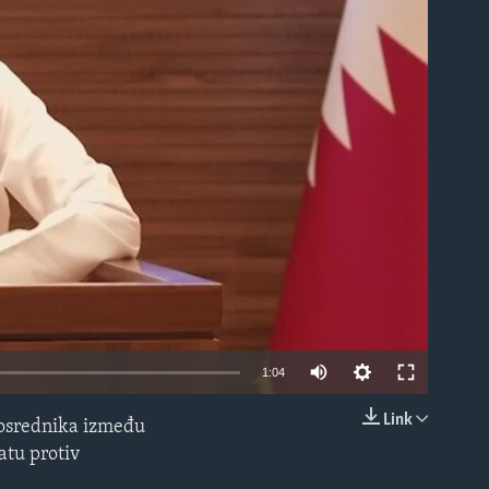
able
1:04
Link
 posrednika između
EMBED
atu protiv