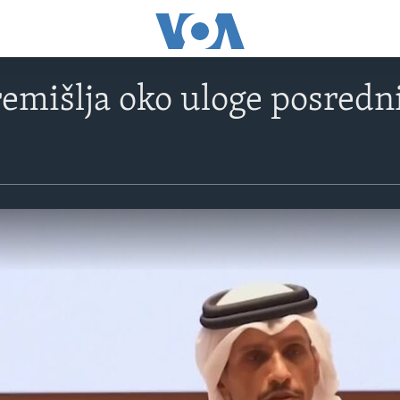
remišlja oko uloge posredn