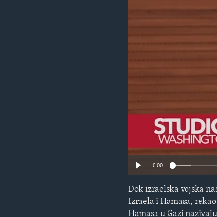
MAGAZIN
O GLASU AMERIKE
0:00
Dok izraelska vojska na
Izraela i Hamasa, rekao 
Hamasa u Gazi nazivaju