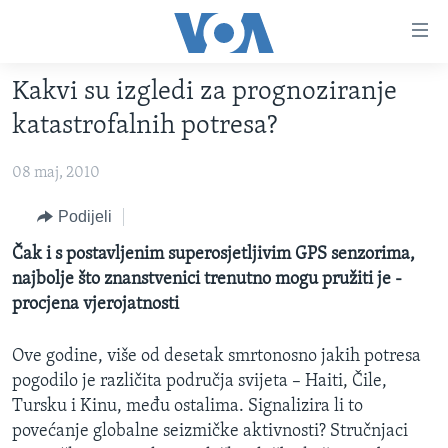
Linkovi
Pređi
na
Kakvi su izgledi za prognoziranje
glavni
TV PROGRAM
sadržaj
katastrofalnih potresa?
VIDEO
Pređi
na
08 maj, 2010
FOTOGRAFIJE DANA
glavnu
VIJESTI
Podijeli
navigaciju
Idi
NAUKA I TEHNOLOGIJA
SJEDINJENE AMERIČKE DRŽAVE
Čak i s postavljenim superosjetljivim GPS senzorima,
na
najbolje što znanstvenici trenutno mogu pružiti je -
SPECIJALNI PROJEKTI
BOSNA I HERCEGOVINA
pretragu
procjena vjerojatnosti
KORUPCIJA
SVIJET
Ove godine, više od desetak smrtonosno jakih potresa
SLOBODA MEDIJA
pogodilo je različita područja svijeta – Haiti, Čile,
ŽENSKA STRANA
Tursku i Kinu, među ostalima. Signalizira li to
IZBJEGLIČKA STRANA
povećanje globalne seizmičke aktivnosti? Stručnjaci