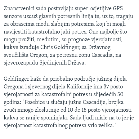
Znanstvenici sada postavljaju super-osjetljive GPS
senzore uzduž glavnih potresnih linija te, uz to, tragaju
za obrascima među slabijim potresima koji bi mogli
navijestiti katastrofalno jaki potres. Ono najbolje što
mogu pružiti, međutim, su prognoze vjerojatnosti,
kakve izrađuje Chris Goldfinger, sa Državnog
sveučilišta Oregon, za potresnu zonu Cascadia, na
sjeverozapadu Sjedinjenih Država.
Goldfinger kaže da priobalno područje južnog dijela
Oregona i sjevernog dijela Kalifornije ima 37 posto
vjerojatnosti za katastrofalni potres u slijedećih 50
godina: "
Posebice u slučaju južne Cascadije, brojka
zvuči mnogo zloslutnije od 10 do 15 posto vjerojatnosti
kakva se ranije spominjala. Sada ljudi misle na to jer je
vjerojatnost katastrofalnog potresa vrlo velika."