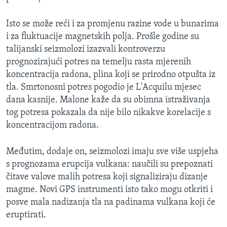
Isto se može reći i za promjenu razine vode u bunarima
i za fluktuacije magnetskih polja. Prošle godine su
talijanski seizmolozi izazvali kontroverzu
prognozirajući potres na temelju rasta mjerenih
koncentracija radona, plina koji se prirodno otpušta iz
tla. Smrtonosni potres pogodio je L'Acquilu mjesec
dana kasnije. Malone kaže da su obimna istraživanja
tog potresa pokazala da nije bilo nikakve korelacije s
koncentracijom radona.
Međutim, dodaje on, seizmolozi imaju sve više uspjeha
s prognozama erupcija vulkana: naučili su prepoznati
čitave valove malih potresa koji signaliziraju dizanje
magme. Novi GPS instrumenti isto tako mogu otkriti i
posve mala nadizanja tla na padinama vulkana koji će
eruptirati.