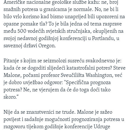
Američke nacionalne geološke službe kažu: ne, broj
MAGAZIN
snažnih potresa u granicama je normale. No, ne bi li
O GLASU AMERIKE
bilo vrlo korisno kad bismo unaprijed bili upozoreni na
opasne pomake tla? To je bila jedna od tema rasprave
Learning English
među 500 vodećih svjetskih stručnjaka, okupljenih na
svojoj nedavnoj godišnjoj konferenciji u Portlandu, u
saveznoj državi Oregon.
PRATITE NAS
Pitanje s kojim se seizmolozi susreću svakodnevno je:
kada će se dogoditi slijedeći katastrofalni potres? Steve
Jezici
Malone, počasni profesor Sveučilišta Washington, već
je dobro uvježbao odgovor: "Specifična prognoza
potresa? Ne, ne vjerujem da će do toga doći tako
skoro.“
Nije da se znanstvenici ne trude. Malone je sažeo
povijest i sadašnje mogućnosti prognoziranja potresa u
razgovoru tijekom godišnje konferencije Udruge