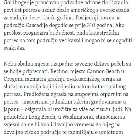
Goldfinger je proučavao podvodne odrone tla i izradio
povijest potresa uzduž obale američkog sjeverozapada
za zadnjih deset tisuća godina. Posljednji potres na
području Cascadije dogodio se prije 310 godina. Ako
prošlost prognozira budućnost, onda katastrofalni
potres na tom području već kasni i mogao bi se dogoditi
svaki čas.
Neka obalna mjesta i zapadne savezne države počeli su
se bolje pripremati. Recimo, mjesto Cannon Beach u
Oregonu razmatra gradnju evakuacijskog tornja za
slučaj tsunamija koji bi slijedio nakon katastrofalnog
potresa. Predložena zgrada na stupovima otpornim na
potres – inspirirana jednakim takvim građevinama u
Japanu – osigurala bi utočište za više od tisuću ljudi. Na
poluotoku Long Beach, u Washingtonu, stanovnici su
svjesni da ne bi imali dovoljno vremena za bijeg na
dovoljno visoko područje te razmišljaju o umjetnom