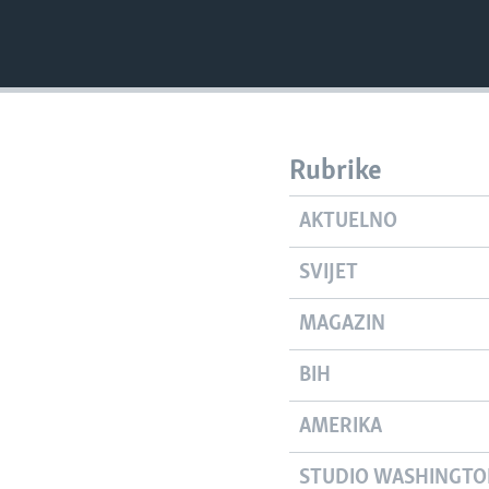
Rubrike
AKTUELNO
SVIJET
MAGAZIN
BIH
AMERIKA
STUDIO WASHINGT