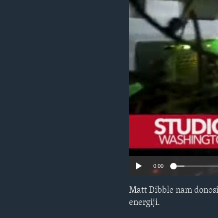
MAGAZIN
O GLASU AMERIKE
0:00
Matt Dibble nam donosi p
energiji.