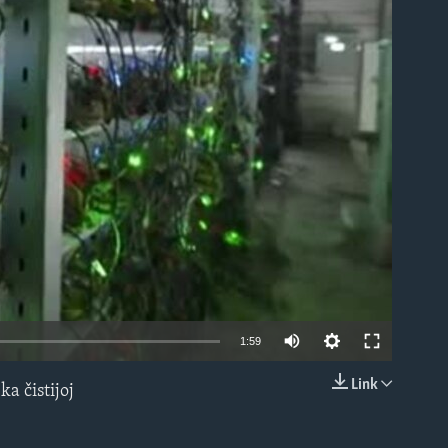
able
1:59
Link
a čistijoj
EMBED