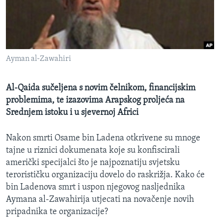
MAGAZIN
O GLASU AMERIKE
Learning English
Ayman al-Zawahiri
PRATITE NAS
Al-Qaida sučeljena s novim čelnikom, financijskim
problemima, te izazovima Arapskog proljeća na
Srednjem istoku i u sjevernoj Africi
Jezici
Nakon smrti Osame bin Ladena otkrivene su mnoge
tajne u riznici dokumenata koje su konfiscirali
američki specijalci što je najpoznatiju svjetsku
terorističku organizaciju dovelo do raskrižja. Kako će
bin Ladenova smrt i uspon njegovog nasljednika
Aymana al-Zawahirija utjecati na novačenje novih
pripadnika te organizacije?