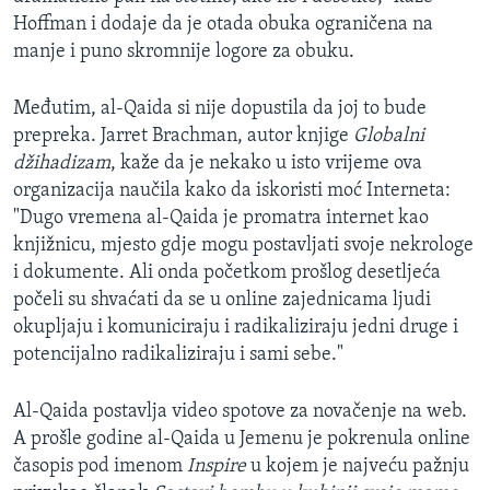
Hoffman i dodaje da je otada obuka ograničena na
manje i puno skromnije logore za obuku.
Međutim, al-Qaida si nije dopustila da joj to bude
prepreka. Jarret Brachman, autor knjige
Globalni
džihadizam
, kaže da je nekako u isto vrijeme ova
organizacija naučila kako da iskoristi moć Interneta:
"Dugo vremena al-Qaida je promatra internet kao
knjižnicu, mjesto gdje mogu postavljati svoje nekrologe
i dokumente. Ali onda početkom prošlog desetljeća
počeli su shvaćati da se u online zajednicama ljudi
okupljaju i komuniciraju i radikaliziraju jedni druge i
potencijalno radikaliziraju i sami sebe."
Al-Qaida postavlja video spotove za novačenje na web.
A prošle godine al-Qaida u Jemenu je pokrenula online
časopis pod imenom
Inspire
u kojem je najveću pažnju