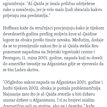
ograničenja: "Al-Qaida je imala prilično odriješene
ruke u novačenju, jer je vrlo malo ljudi shvaćalo kakvu
prijetnju ona predstavlja."
Hoffman kaže da stručnjaci procjenjuju kako je tijekom
devedesetih godina prošlog stoljeća kroz al-Qaidine
logore za obuku prošlo tisuće novaka. Međutim, dodaje
da se to promijenilo nakon što je al-Qaida stekla širu
pozornost napadima na Svjetski trgovinski centar i
Pentagon, 11. rujna 2001. godine, napada koji su doveli
do američke invazije na Afganistan gdje se vjerovalo da
se bin Laden skriva.
"Očigledno nakon napada na Afganistan 2001. godine i
borbi tijekom 2002. obuka je postala problematičnija.
Najmanje zato što je al-Qaida stvorila u biti državu
unutar države u Afganistanu. I ti su brojevi mislim
dramatično pali na stotine, ako ne i desetke," kaže