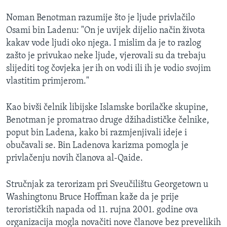
Noman Benotman razumije što je ljude privlačilo
Osami bin Ladenu: "On je uvijek dijelio način života
kakav vode ljudi oko njega. I mislim da je to razlog
zašto je privukao neke ljude, vjerovali su da trebaju
slijediti tog čovjeka jer ih on vodi ili ih je vodio svojim
vlastitim primjerom."
Kao bivši čelnik libijske Islamske borilačke skupine,
Benotman je promatrao druge džihadističke čelnike,
poput bin Ladena, kako bi razmjenjivali ideje i
obučavali se. Bin Ladenova karizma pomogla je
privlačenju novih članova al-Qaide.
Stručnjak za terorizam pri Sveučilištu Georgetown u
Washingtonu Bruce Hoffman kaže da je prije
terorističkih napada od 11. rujna 2001. godine ova
organizacija mogla novačiti nove članove bez prevelikih