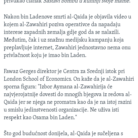
privukao članak
Sastavi bombu u kuhinji svoje mame
.
Nakon bin Ladenove smrti al-Qaida je objavila video u
kojem al-Zawahiri poziva operativce da napadaju
interese zapadnih zemalja gdje god da se nalazili.
Međutim, čak i uz snažnu medijsku kampanju koja
preplavljuje internet, Zawahiri jednostavno nema onu
privlačnost koju je imao bin Laden.
Fawaz Gerges direktor je Centra za Srednji istok pri
London School of Economics. On kaže da je al-Zawahiri
sporna figura: "Izbor Aymana al-Zawahirija će
najvjerojatnije dovesti do mnogih bjegova iz redova al-
Qaida jer se njega ne promatra kao da je na istoj razini
u smislu jedinstvenosti organizacije. Ne uživa isti
respekt kao Osama bin Laden."
Što god budućnost donijela, al-Qaida je sučeljena s