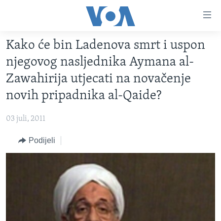
Linkovi
Pređi
na
Kako će bin Ladenova smrt i uspon
glavni
TV PROGRAM
sadržaj
njegovog nasljednika Aymana al-
VIDEO
Pređi
Zawahirija utjecati na novačenje
na
FOTOGRAFIJE DANA
novih pripadnika al-Qaide?
glavnu
VIJESTI
navigaciju
03 juli, 2011
Idi
NAUKA I TEHNOLOGIJA
SJEDINJENE AMERIČKE DRŽAVE
na
Podijeli
SPECIJALNI PROJEKTI
BOSNA I HERCEGOVINA
pretragu
KORUPCIJA
SVIJET
SLOBODA MEDIJA
ŽENSKA STRANA
IZBJEGLIČKA STRANA