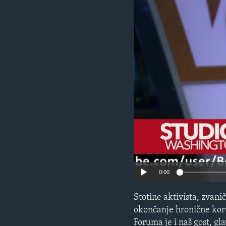
MAGAZIN
O GLASU AMERIKE
0:00
Stotine aktivista, zvani
okončanje hronične koru
Foruma je i naš gost, gl