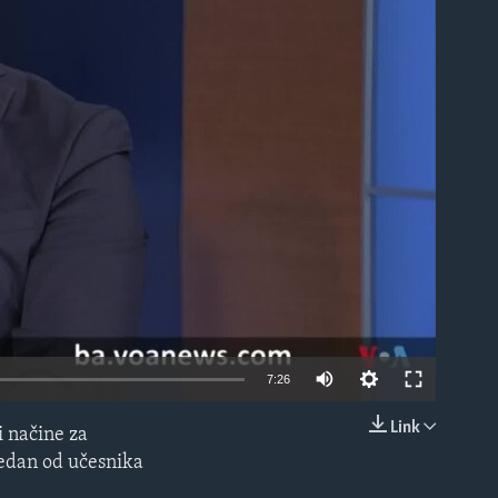
able
7:26
Link
i načine za
EMBED
Jedan od učesnika