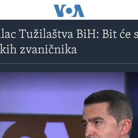
ilac Tužilaštva BiH: Bit će
okih zvaničnika