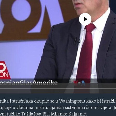
No media source currently avail
čnika i stručnjaka okupilo se u Washingtonu kako bi istražil
pcije u vladama, institucijama i sistemima širom svijeta. 
avni tužilac Tužilaštva BiH Milanko Kajganić.