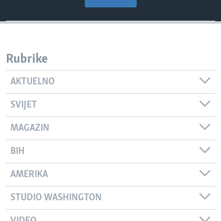
Rubrike
AKTUELNO
SVIJET
MAGAZIN
BIH
AMERIKA
STUDIO WASHINGTON
VIDEO