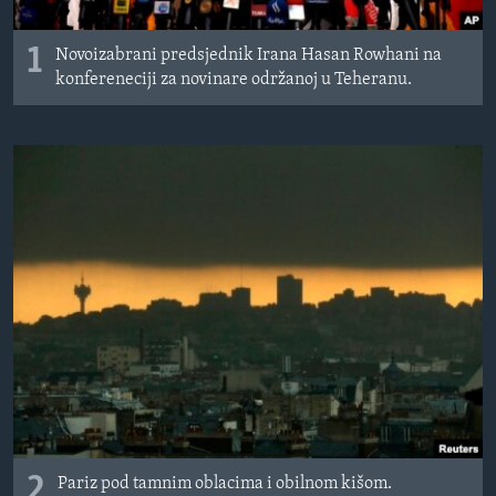
MAGAZIN
1
Novoizabrani predsjednik Irana Hasan Rowhani na
O GLASU AMERIKE
konfereneciji za novinare održanoj u Teheranu.
Learning English
PRATITE NAS
Jezici
2
Pariz pod tamnim oblacima i obilnom kišom.