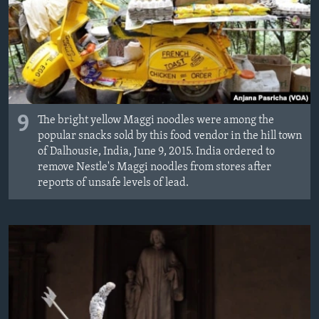
MAGAZIN
O GLASU AMERIKE
Learning English
PRATITE NAS
9
The bright yellow Maggi noodles were among the
popular snacks sold by this food vendor in the hill town
of Dalhousie, India, June 9, 2015. India ordered to
remove Nestle's Maggi noodles from stores after
Jezici
reports of unsafe levels of lead.