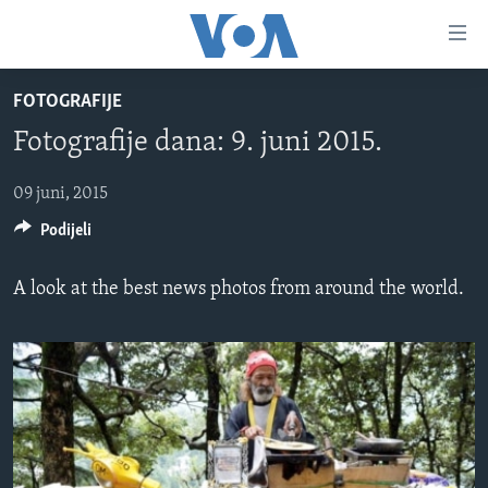
Linkovi
Pređi
na
FOTOGRAFIJE
glavni
TV PROGRAM
sadržaj
Fotografije dana: 9. juni 2015.
VIDEO
Pređi
na
FOTOGRAFIJE DANA
09 juni, 2015
glavnu
Podijeli
VIJESTI
navigaciju
Idi
NAUKA I TEHNOLOGIJA
SJEDINJENE AMERIČKE DRŽAVE
A look at the best news photos from around the world.
na
SPECIJALNI PROJEKTI
BOSNA I HERCEGOVINA
pretragu
KORUPCIJA
SVIJET
SLOBODA MEDIJA
ŽENSKA STRANA
IZBJEGLIČKA STRANA