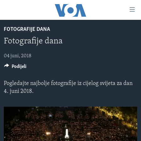
Linkovi
Pređi
na
FOTOGRAFIJE DANA
glavni
TV PROGRAM
sadržaj
Fotografije dana
VIDEO
Pređi
na
FOTOGRAFIJE DANA
04 juni, 2018
glavnu
Podijeli
VIJESTI
navigaciju
Idi
NAUKA I TEHNOLOGIJA
SJEDINJENE AMERIČKE DRŽAVE
Pogledajte najbolje fotografije iz cijelog svijeta za dan
na
SPECIJALNI PROJEKTI
BOSNA I HERCEGOVINA
4. juni 2018.
pretragu
KORUPCIJA
SVIJET
SLOBODA MEDIJA
ŽENSKA STRANA
IZBJEGLIČKA STRANA