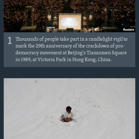
MAGAZIN
O GLASU AMERIKE
Learning English
1
Thousands of people take part in a candlelight vigil to
mark the 29th anniversary of the crackdown of pro-
PRATITE NAS
democracy movement at Beijing's Tiananmen Square
in 1989, at Victoria Park in Hong Kong, China.
Jezici