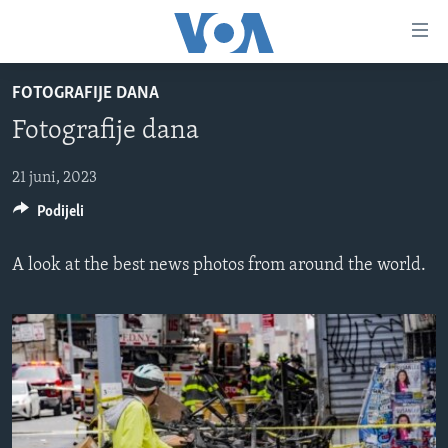
Linkovi
Pređi
na
FOTOGRAFIJE DANA
glavni
TV PROGRAM
sadržaj
Fotografije dana
VIDEO
Pređi
na
FOTOGRAFIJE DANA
21 juni, 2023
glavnu
Podijeli
VIJESTI
navigaciju
Idi
NAUKA I TEHNOLOGIJA
SJEDINJENE AMERIČKE DRŽAVE
A look at the best news photos from around the world.
na
SPECIJALNI PROJEKTI
BOSNA I HERCEGOVINA
pretragu
KORUPCIJA
SVIJET
SLOBODA MEDIJA
ŽENSKA STRANA
IZBJEGLIČKA STRANA