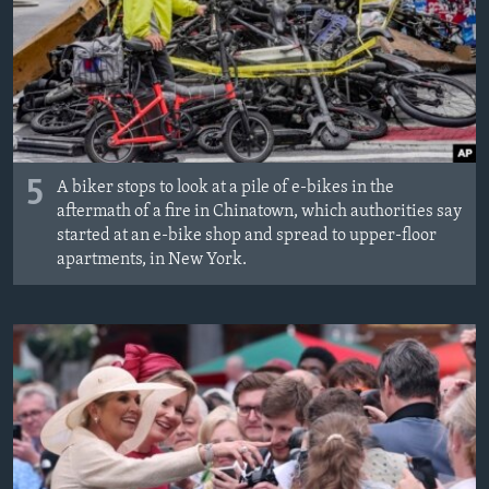
MAGAZIN
O GLASU AMERIKE
Learning English
PRATITE NAS
5
A biker stops to look at a pile of e-bikes in the
aftermath of a fire in Chinatown, which authorities say
started at an e-bike shop and spread to upper-floor
apartments, in New York.
Jezici