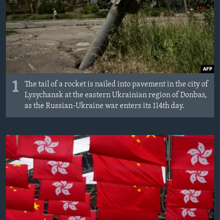
MAGAZIN
O GLASU AMERIKE
Learning English
PRATITE NAS
1
The tail of a rocket is nailed into pavement in the city of
Lysychansk at the eastern Ukrainian region of Donbas,
as the Russian-Ukraine war enters its 114th day.
Jezici