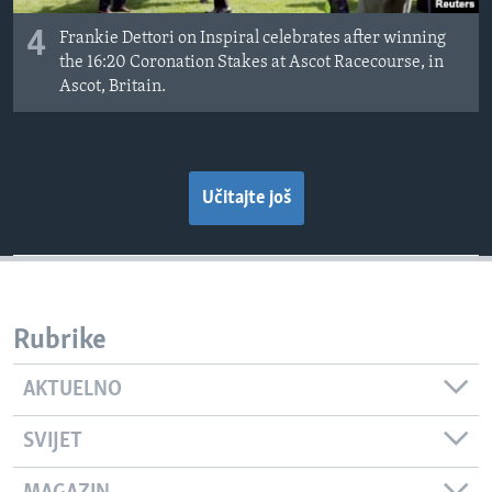
4
Frankie Dettori on Inspiral celebrates after winning
the 16:20 Coronation Stakes at Ascot Racecourse, in
Ascot, Britain.
Učitajte još
Rubrike
AKTUELNO
SVIJET