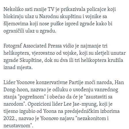
Nekoliko sati ranije TV je prikazivala policajce koji
blokiraju ulaz u Narodnu skupštinu i vojnike sa
šljemovima koji nose puške ispred zgrade kako bi
ograničili ulaz u zgradu.
Fotograf Associated Pressa vidio je najmanje tri
helikoptera, vjerovatno od vojske, koji su sletjeli unutar
zgrade Skupštine, dok su dva ili tri helikoptera kružila
iznad mjesta.
Lider Yoonove konzervativne Partije moći naroda, Han
Dong-hoon, nazvao je odluku o uvođenju vanrednog
stanja "pogrešnom" i obećao da će je "zaustaviti sa
narodom". Opozicioni lider Lee Jae-myung, koji je
tijesno izgubio od Yoona na predsjedničkim izborima
2022., nazvao je Yoonovo najavu "nezakonitom i
neustavnom".