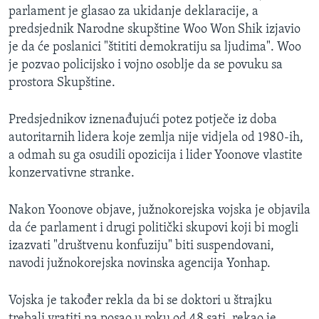
parlament je glasao za ukidanje deklaracije, a
predsjednik Narodne skupštine Woo Won Shik izjavio
je da će poslanici "štititi demokratiju sa ljudima". Woo
je pozvao policijsko i vojno osoblje da se povuku sa
prostora Skupštine.
Predsjednikov iznenađujući potez potječe iz doba
autoritarnih lidera koje zemlja nije vidjela od 1980-ih,
a odmah su ga osudili opozicija i lider Yoonove vlastite
konzervativne stranke.
Nakon Yoonove objave, južnokorejska vojska je objavila
da će parlament i drugi politički skupovi koji bi mogli
izazvati "društvenu konfuziju" biti suspendovani,
navodi južnokorejska novinska agencija Yonhap.
Vojska je također rekla da bi se doktori u štrajku
trebali vratiti na posao u roku od 48 sati, rekao je