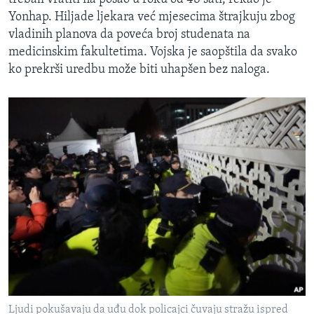
Yonhap. Hiljade ljekara već mjesecima štrajkuju zbog
vladinih planova da poveća broj studenata na
medicinskim fakultetima. Vojska je saopštila da svako
ko prekrši uredbu može biti uhapšen bez naloga.
Ljudi pokušavaju da uđu dok policajci čuvaju stražu ispred