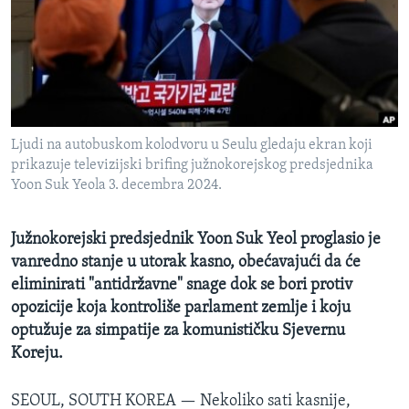
MAGAZIN
O GLASU AMERIKE
Learning English
Ljudi na autobuskom kolodvoru u Seulu gledaju ekran koji
PRATITE NAS
prikazuje televizijski brifing južnokorejskog predsjednika
Yoon Suk Yeola 3. decembra 2024.
Jezici
Južnokorejski predsjednik Yoon Suk Yeol proglasio je
vanredno stanje u utorak kasno, obećavajući da će
eliminirati "antidržavne" snage dok se bori protiv
opozicije koja kontroliše parlament zemlje i koju
optužuje za simpatije za komunističku Sjevernu
Koreju.
SEOUL, SOUTH KOREA —
Nekoliko sati kasnije,