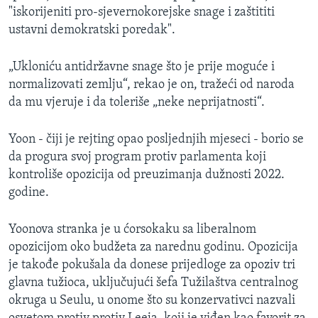
"iskorijeniti pro-sjevernokorejske snage i zaštititi
ustavni demokratski poredak".
„Ukloniću antidržavne snage što je prije moguće i
normalizovati zemlju“, rekao je on, tražeći od naroda
da mu vjeruje i da toleriše „neke neprijatnosti“.
Yoon - čiji je rejting opao posljednjih mjeseci - borio se
da progura svoj program protiv parlamenta koji
kontroliše opozicija od preuzimanja dužnosti 2022.
godine.
Yoonova stranka je u ćorsokaku sa liberalnom
opozicijom oko budžeta za narednu godinu. Opozicija
je takođe pokušala da donese prijedloge za opoziv tri
glavna tužioca, uključujući šefa Tužilaštva centralnog
okruga u Seulu, u onome što su konzervativci nazvali