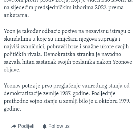
osvetom protiv protiv Leeja, koji je viđen kao favorit za
na sljedećim predsjedničkim izborima 2027. prema
anketama.
Yoon je također odbacio pozive na nezavisnu istragu o
skandalima u koje su umiješani njegova supruga i
najviši zvaničnici, pobravši brze i snažne ukore svojih
političkih rivala. Demokratska stranka je navodno
sazvala hitan sastanak svojih poslanika nakon Yoonove
objave.
Yoonov potez je prvo proglašenje vanrednog stanja od
demokratizacije zemlje 1987. godine. Posljednje
prethodno vojno stanje u zemlji bilo je u oktobru 1979.
godine.
Podijeli
Follow us