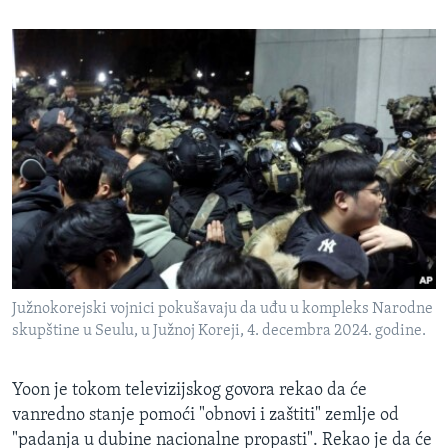
Južnokorejski vojnici pokušavaju da uđu u kompleks Narodne
skupštine u Seulu, u Južnoj Koreji, 4. decembra 2024. godine.
Yoon je tokom televizijskog govora rekao da će
vanredno stanje pomoći "obnovi i zaštiti" zemlje od
"padanja u dubine nacionalne propasti". Rekao je da će