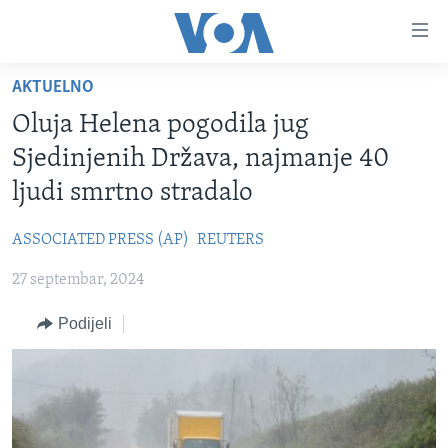
Linkovi
Pređi
na
AKTUELNO
glavni
TV PROGRAM
sadržaj
Oluja Helena pogodila jug
VIDEO
Pređi
Sjedinjenih Država, najmanje 40
na
FOTOGRAFIJE DANA
ljudi smrtno stradalo
glavnu
VIJESTI
navigaciju
ASSOCIATED PRESS (AP)
REUTERS
Idi
NAUKA I TEHNOLOGIJA
SJEDINJENE AMERIČKE DRŽAVE
na
27 septembar, 2024
SPECIJALNI PROJEKTI
BOSNA I HERCEGOVINA
pretragu
KORUPCIJA
Podijeli
SVIJET
SLOBODA MEDIJA
ŽENSKA STRANA
IZBJEGLIČKA STRANA