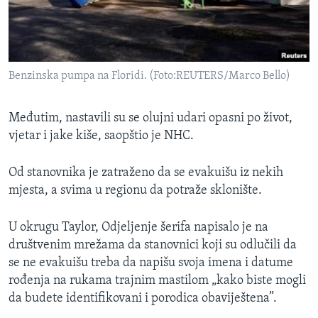
Benzinska pumpa na Floridi. (Foto:REUTERS/Marco Bello)
Međutim, nastavili su se olujni udari opasni po život,
vjetar i jake kiše, saopštio je NHC.
Od stanovnika je zatraženo da se evakuišu iz nekih
mjesta, a svima u regionu da potraže sklonište.
U okrugu Taylor, Odjeljenje šerifa napisalo je na
društvenim mrežama da stanovnici koji su odlučili da
se ne evakuišu treba da napišu svoja imena i datume
rođenja na rukama trajnim mastilom „kako biste mogli
da budete identifikovani i porodica obaviještena”.