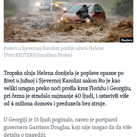
MAGAZIN
O GLASU AMERIKE
Learning English
Putevi u Sjevernoj Karolini poslije udara Helene.
PRATITE NAS
(Foto:REUTERS/Jonathan Drake)
Tropska oluja Helena donijela je poplave opasne po
Jezici
život u Južnoj i Sjevernoj Karolini nakon što je kao
veliki uragan preko noći prošla kroz Floridu i Georgiju,
pri čemu je stradalo najmanje 40 ljudi, i ostavivši više
od 4 miliona domova i preduzeća bez struje.
U Georgiji je 15 ljudi poginulo, naveo je portparol
guvernera Garrison Douglas, koji nije mogao da da više
detalja o tragediji.