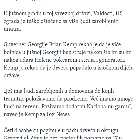
U južnom gradu u toj saveznoj državi, Valdosti, 115
zgrada je teško oštećeno sa više ljudi zarobljenih
unutra.
Guverner Georgije Brian Kemp rekao je da je više
bolnica u južnoj Georgiji bez struje nakon što im su im
nakog udara Helene pokvareni i struja i generatori.
Kemp je rekao da je drveće popadalo u istočnom dijelu
države.
„Još ima ljudi zarobljenih u domovima do kojih
trenutno pokušavamo da prodremo. Već imamo mnogo
ljudi na terenu. Pozivamo dodatnu Nacionalnu gardu”,
naveo je Kemp za Fox News.
Četiri osobe su poginule u padu drveća u okrugu
Greenvilel, čime je broj poginulih porastao na 17 u