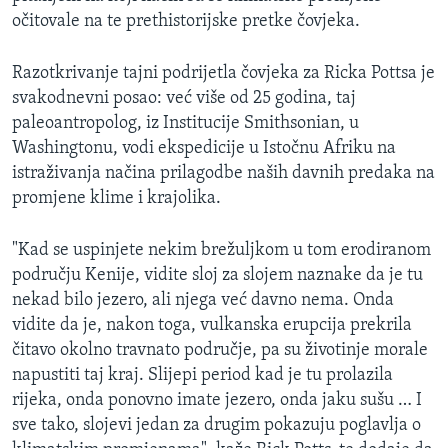
očitovale na te prethistorijske pretke čovjeka.
Razotkrivanje tajni podrijetla čovjeka za Ricka Pottsa je
svakodnevni posao: već više od 25 godina, taj
paleoantropolog, iz Institucije Smithsonian, u
Washingtonu, vodi ekspedicije u Istočnu Afriku na
istraživanja načina prilagodbe naših davnih predaka na
promjene klime i krajolika.
"Kad se uspinjete nekim brežuljkom u tom erodiranom
području Kenije, vidite sloj za slojem naznake da je tu
nekad bilo jezero, ali njega već davno nema. Onda
vidite da je, nakon toga, vulkanska erupcija prekrila
čitavo okolno travnato područje, pa su životinje morale
napustiti taj kraj. Slijepi period kad je tu prolazila
rijeka, onda ponovno imate jezero, onda jaku sušu … I
sve tako, slojevi jedan za drugim pokazuju poglavlja o