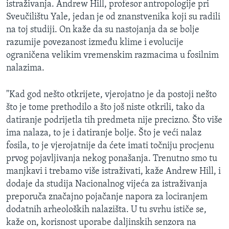
istraživanja. Andrew Hill, profesor antropologije pri
Sveučilištu Yale, jedan je od znanstvenika koji su radili
na toj studiji. On kaže da su nastojanja da se bolje
razumije povezanost između klime i evolucije
ograničena velikim vremenskim razmacima u fosilnim
nalazima.
"Kad god nešto otkrijete, vjerojatno je da postoji nešto
što je tome prethodilo a što još niste otkrili, tako da
datiranje podrijetla tih predmeta nije precizno. Što više
ima nalaza, to je i datiranje bolje. Što je veći nalaz
fosila, to je vjerojatnije da ćete imati točniju procjenu
prvog pojavljivanja nekog ponašanja. Trenutno smo tu
manjkavi i trebamo više istraživati, kaže Andrew Hill, i
dodaje da studija Nacionalnog vijeća za istraživanja
preporuča značajno pojačanje napora za lociranjem
dodatnih arheoloških nalazišta. U tu svrhu ističe se,
kaže on, korisnost uporabe daljinskih senzora na