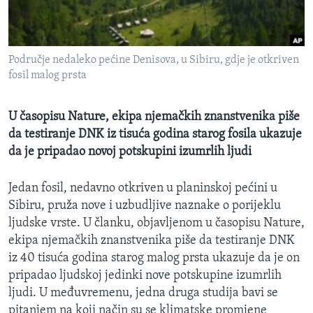
MAGAZIN
O GLASU AMERIKE
Područje nedaleko pećine Denisova, u Sibiru, gdje je otkriven
Learning English
fosil malog prsta
PRATITE NAS
U časopisu Nature, ekipa njemačkih znanstvenika piše
da testiranje DNK iz tisuća godina starog fosila ukazuje
da je pripadao novoj potskupini izumrlih ljudi
Jezici
Jedan fosil, nedavno otkriven u planinskoj pećini u
Sibiru, pruža nove i uzbudljive naznake o porijeklu
ljudske vrste. U članku, objavljenom u časopisu Nature,
ekipa njemačkih znanstvenika piše da testiranje DNK
iz 40 tisuća godina starog malog prsta ukazuje da je on
pripadao ljudskoj jedinki nove potskupine izumrlih
ljudi. U međuvremenu, jedna druga studija bavi se
pitanjem na koji način su se klimatske promjene