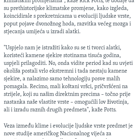
klimatskim promjenama", kaže Rick Potts, te dodaje da
su prethistorijske klimatske promjene, kako izgleda,
koincidirale s prekretnicama u evoluciji ljudske vrste,
poput pojave dvonožnog hoda, razvitka većeg mozga i
stjecanja umijeća u izradi alatki.
"Uspjelo nam je istražiti kako su se ti tvorci alatki,
koristeći kamene sjekire stotinama tisuća godina,
uspjeli prilagoditi. No, onda vidite period kad su uvjeti
okoliša postali vrlo ekstremni i tada nestaju kamene
sjekire, a nalazimo samo tehnologiju posve malih
pomagala. Recimo, mali koštani vršci, pričvršćeni na
strijele, koji su našim direktnim precima – točno prije
nastanka naše vlastite vrste – omogućili lov životinja,
ali i izradu raznih drugih predmeta", kaže Potts.
Veza između klime i evolucije ljudske vrste predmet je
nove studije američkog Nacionalnog vijeća za