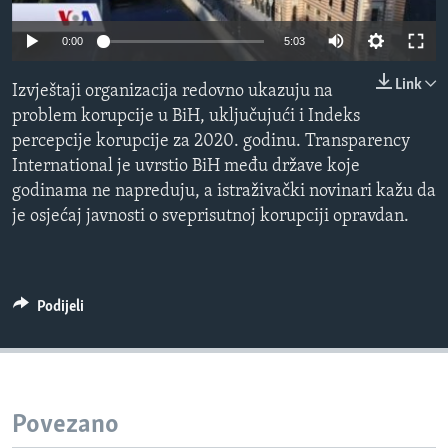
MAGAZIN
0:00
5:03
O GLASU AMERIKE
Link
Izvještaji organizacija redovno ukazuju na
Learning English
problem korupcije u BiH, uključujući i Indeks
percepcije korupcije za 2020. godinu. Transparency
PRATITE NAS
International je uvrstio BiH među države koje
godinama ne napreduju, a istraživački novinari kažu da
je osjećaj javnosti o sveprisutnoj korupciji opravdan.
Jezici
Podijeli
Povezano