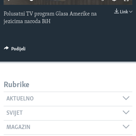
MAGAZIN
Link
Polusatni TV program Glasa Amerike na
O GLASU AMERIKE
jezicima naroda BiH
Learning English
PRATITE NAS
Podijeli
Jezici
Rubrike
AKTUELNO
SVIJET
MAGAZIN