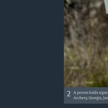
2
A person holds signs
Archery, Georgia, Jan