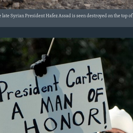
e late Syrian President Hafez Assad is seen destroyed on the top o