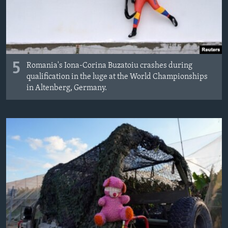
MAGAZIN
O GLASU AMERIKE
Learning English
5
Romania's Iona-Corina Buzatoiu crashes during
qualification in the luge at the World Championships
PRATITE NAS
in Altenberg, Germany.
Jezici