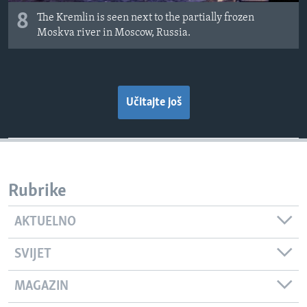
8
The Kremlin is seen next to the partially frozen
Moskva river in Moscow, Russia.
Učitajte još
Rubrike
AKTUELNO
SVIJET
MAGAZIN