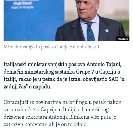
MAGAZIN
O GLASU AMERIKE
Learning English
Ministar vanjskih poslova Italije Antonio Tajani
PRATITE NAS
Italijanski ministar vanjskih poslova Antonio Tajani,
domaćin ministarskog sastanka Grupe 7 u Capriju u
Jezici
Italiji, rekao je u petak da je Izrael obavijestio SAD "u
zadnji čas" o napadu.
Obraćajući se novinarima na brifingu u petak nakon
sastanaka G-7 u Capriju u Italiji, od američkog
državnog sekretara Antonija Blinkena više puta je
zatražen komentar, ali je on to odbio.