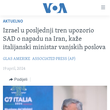
Linkovi
Pređi
na
AKTUELNO
glavni
TV PROGRAM
sadržaj
Izrael u posljednji tren upozorio
VIDEO
Pređi
SAD o napadu na Iran, kaže
na
FOTOGRAFIJE DANA
italijanski ministar vanjskih poslova
glavnu
VIJESTI
navigaciju
GLAS AMERIKE
ASSOCIATED PRESS (AP)
Idi
NAUKA I TEHNOLOGIJA
SJEDINJENE AMERIČKE DRŽAVE
na
19 april, 2024
SPECIJALNI PROJEKTI
BOSNA I HERCEGOVINA
pretragu
KORUPCIJA
Podijeli
SVIJET
SLOBODA MEDIJA
ŽENSKA STRANA
IZBJEGLIČKA STRANA