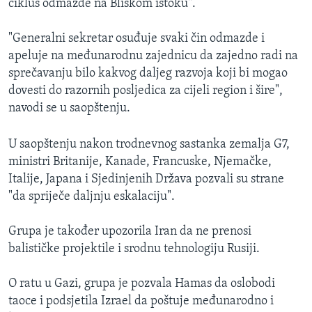
ciklus odmazde na Bliskom istoku".
"Generalni sekretar osuđuje svaki čin odmazde i
apeluje na međunarodnu zajednicu da zajedno radi na
sprečavanju bilo kakvog daljeg razvoja koji bi mogao
dovesti do razornih posljedica za cijeli region i šire",
navodi se u saopštenju.
U saopštenju nakon trodnevnog sastanka zemalja G7,
ministri Britanije, Kanade, Francuske, Njemačke,
Italije, Japana i Sjedinjenih Država pozvali su strane
"da spriječe daljnju eskalaciju".
Grupa je također upozorila Iran da ne prenosi
balističke projektile i srodnu tehnologiju Rusiji.
O ratu u Gazi, grupa je pozvala Hamas da oslobodi
taoce i podsjetila Izrael da poštuje međunarodno i