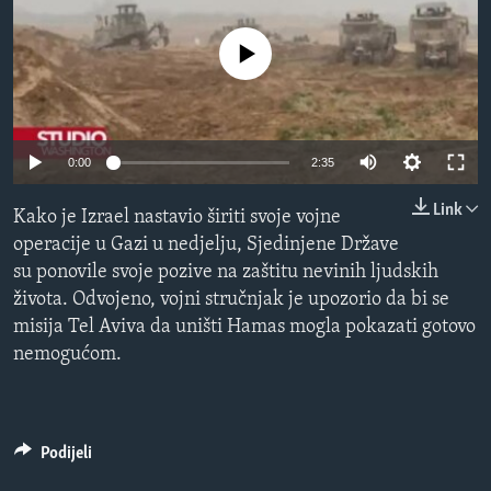
MAGAZIN
No media source currently available
O GLASU AMERIKE
Learning English
0:00
2:35
PRATITE NAS
Link
Kako je Izrael nastavio širiti svoje vojne
operacije u Gazi u nedjelju, Sjedinjene Države
su ponovile svoje pozive na zaštitu nevinih ljudskih
Jezici
života. Odvojeno, vojni stručnjak je upozorio da bi se
misija Tel Aviva da uništi Hamas mogla pokazati gotovo
nemogućom.
Podijeli