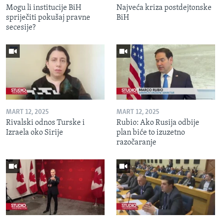
Mogu li institucije BiH
Najveća kriza postdejtonske
spriječiti pokušaj pravne
BiH
secesije?
MART 12, 2025
MART 12, 2025
Rivalski odnos Turske i
Rubio: Ako Rusija odbije
Izraela oko Sirije
plan biće to izuzetno
razočaranje