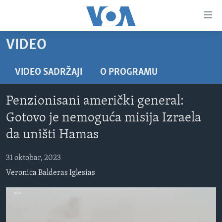
Linkovi
Pređi
na
VIDEO
glavni
TV PROGRAM
sadržaj
VIDEO
Pređi
VIDEO SADRŽAJI
O PROGRAMU
na
FOTOGRAFIJE DANA
glavnu
Penzionisani američki general:
VIJESTI
navigaciju
Gotovo je nemoguća misija Izraela
Idi
NAUKA I TEHNOLOGIJA
SJEDINJENE AMERIČKE DRŽAVE
da uništi Hamas
na
SPECIJALNI PROJEKTI
BOSNA I HERCEGOVINA
pretragu
31 oktobar, 2023
KORUPCIJA
SVIJET
Veronica Balderas Iglesias
SLOBODA MEDIJA
ŽENSKA STRANA
IZBJEGLIČKA STRANA