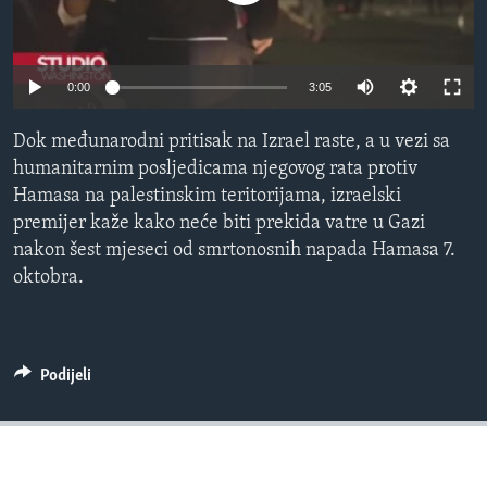
MAGAZIN
O GLASU AMERIKE
0:00
3:05
Learning English
Dok međunarodni pritisak na Izrael raste, a u vezi sa
humanitarnim posljedicama njegovog rata protiv
PRATITE NAS
Hamasa na palestinskim teritorijama, izraelski
premijer kaže kako neće biti prekida vatre u Gazi
nakon šest mjeseci od smrtonosnih napada Hamasa 7.
Jezici
oktobra.
Podijeli