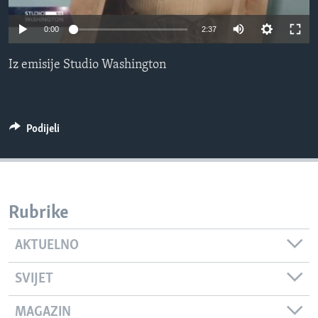
MAGAZIN
0:00
2:37
O GLASU AMERIKE
Iz emisije Studio Washington
Learning English
PRATITE NAS
Podijeli
Jezici
Rubrike
AKTUELNO
SVIJET
MAGAZIN