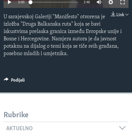
0:00
2:46
MAGAZIN
Link
O GLASU AMERIKE
U sarajevskoj Galeriji "Manifesto" otvorena je
izložba "Druga Balkanska ruta" koja se bavi
Learning English
iskustvima prelaska granica između Evropske unije i
Bosne i Hercegovine. Namjera autora je da javnost
potaknu na dijalog o temi koja se tiče svih građana,
PRATITE NAS
posebno mladih i umjetnika.
Jezici
Podijeli
Rubrike
AKTUELNO