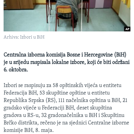
MAGAZIN
O GLASU AMERIKE
Learning English
Arhiva: Izbori u BiH
PRATITE NAS
Centralna izborna komisija Bosne i Hercegovine (BiH)
je u srijedu raspisala lokalne izbore, koji će biti održani
6. oktobra.
Jezici
Izbori se raspisuju za 58 opštinskih vijeća u entitetu
Federacija BiH, 53 skupštine opštine u entitetu
Republika Srpska (RS), 111 načelnika opština u BiH, 21
gradsko vijeće u Federaciji BiH, deset skupština
gradova u RS-u, 32 gradonačelnika u BiH i Skupštinu
Brčko distrikta, rečeno je na sjednici Centralne izborne
komisije BiH, 8. maja.