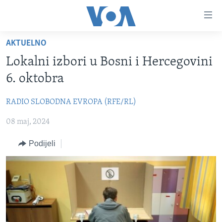
Linkovi
Pređi
na
AKTUELNO
glavni
TV PROGRAM
sadržaj
Lokalni izbori u Bosni i Hercegovini
VIDEO
Pređi
6. oktobra
na
FOTOGRAFIJE DANA
glavnu
RADIO SLOBODNA EVROPA (RFE/RL)
VIJESTI
navigaciju
Idi
08 maj, 2024
NAUKA I TEHNOLOGIJA
SJEDINJENE AMERIČKE DRŽAVE
na
SPECIJALNI PROJEKTI
BOSNA I HERCEGOVINA
Podijeli
pretragu
KORUPCIJA
SVIJET
SLOBODA MEDIJA
ŽENSKA STRANA
IZBJEGLIČKA STRANA