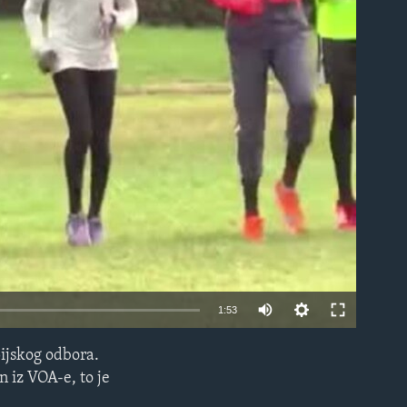
able
1:53
pijskog odbora.
EMBED
 iz VOA-e, to je