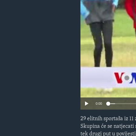
MAGAZIN
O GLASU AMERIKE
0:00
29 elitnih sportaša iz 
Skupina će se natjecati
tek drugi put u povijest