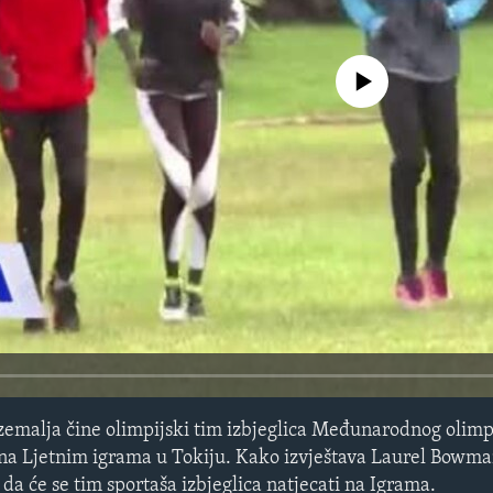
No media source currently avail
11 zemalja čine olimpijski tim izbjeglica Međunarodnog olim
 na Ljetnim igrama u Tokiju. Kako izvještava Laurel Bowman
i da će se tim sportaša izbjeglica natjecati na Igrama.