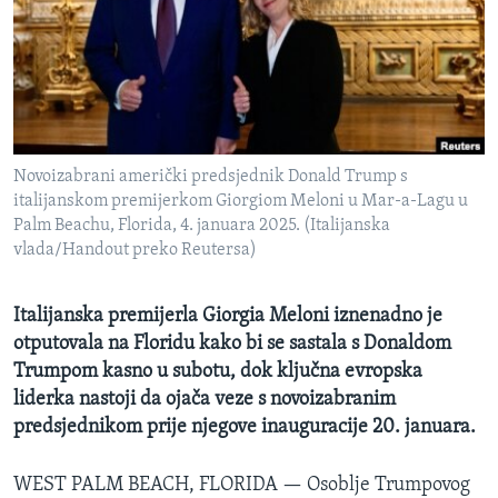
MAGAZIN
O GLASU AMERIKE
Learning English
Novoizabrani američki predsjednik Donald Trump s
PRATITE NAS
italijanskom premijerkom Giorgiom Meloni u Mar-a-Lagu u
Palm Beachu, Florida, 4. januara 2025. (Italijanska
vlada/Handout preko Reutersa)
Jezici
Italijanska premijerla Giorgia Meloni iznenadno je
otputovala na Floridu kako bi se sastala s Donaldom
Trumpom kasno u subotu, dok ključna evropska
liderka nastoji da ojača veze s novoizabranim
predsjednikom prije njegove inauguracije 20. januara.
WEST PALM BEACH, FLORIDA —
Osoblje Trumpovog