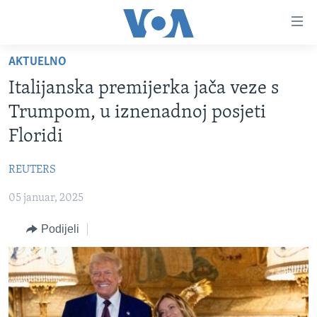
Linkovi
Pređi
na
AKTUELNO
glavni
TV PROGRAM
sadržaj
Italijanska premijerka jača veze s
VIDEO
Pređi
Trumpom, u iznenadnoj posjeti
na
FOTOGRAFIJE DANA
Floridi
glavnu
VIJESTI
navigaciju
REUTERS
Idi
NAUKA I TEHNOLOGIJA
SJEDINJENE AMERIČKE DRŽAVE
na
05 januar, 2025
SPECIJALNI PROJEKTI
BOSNA I HERCEGOVINA
pretragu
KORUPCIJA
Podijeli
SVIJET
SLOBODA MEDIJA
ŽENSKA STRANA
IZBJEGLIČKA STRANA