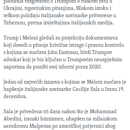
planirala razgovarati s Trumpom o ruskom ratu u
Ukrajini, trgovinskim pitanjima, Bliskom istoku i
teškom položaju italijanske novinarke pritvorene u
Teheranu, prema izvještajima italijanskih medija.
Trump i Meloni gledali su projekciju dokumentarca
koji dovodi u pitanje krivične istrage i pravnu kontrolu
s kojima se suočava John Eastman, bivši Trumpov
advokat koji je bio ključan u Trumpovim neuspješnim
naporima da poništi svoj izborni poraz 2020.
Jedan od najvećih izazova s kojima se Meloni suočava je
hapšenje italijanske novinarke Cecilije Sala u Iranu 19.
decembra.
Sala je privedena tri dana nakon što je Mohammad
Abedini, iranski biznismen, uhapšen na milanskom
aerodromu Malpensa po američkoj potjernici zbog