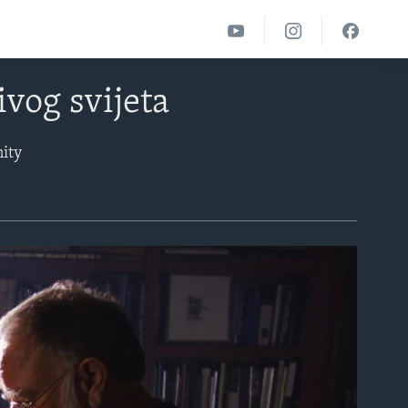
vog svijeta
nity