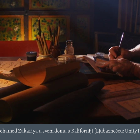
Mohamed Zakariya u svom domu u Kaliforniji (Ljubaznošću: Unity 