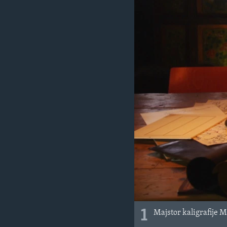
MAGAZIN
O GLASU AMERIKE
1
Majstor kaligrafije 