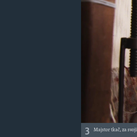
3
Majstor tkač, za svo