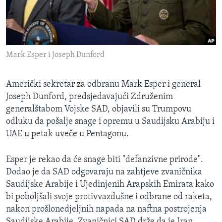
Mark Esper i Joseph Dunford
Američki sekretar za odbranu Mark Esper i general
Joseph Dunford, predsjedavajući Združenim
generalštabom Vojske SAD, objavili su Trumpovu
odluku da pošalje snage i opremu u Saudijsku Arabiju i
UAE u petak uveče u Pentagonu.
Esper je rekao da će snage biti "defanzivne prirode".
Dodao je da SAD odgovaraju na zahtjeve zvaničnika
Saudijske Arabije i Ujedinjenih Arapskih Emirata kako
bi poboljšali svoje protivvazdušne i odbrane od raketa,
nakon prošlonedjeljnih napada na naftna postrojenja
Saudijske Arabije. Zvaničnici SAD drže da je Iran