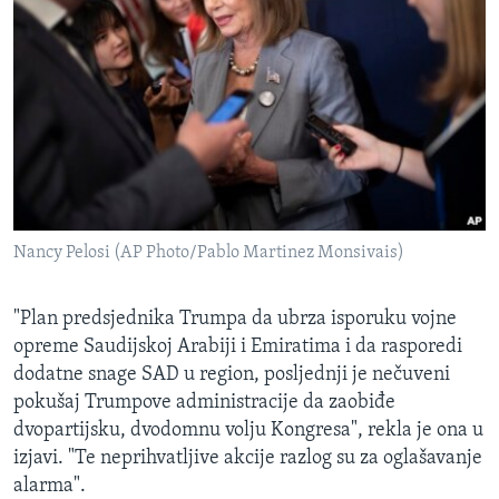
Nancy Pelosi (AP Photo/Pablo Martinez Monsivais)
"Plan predsjednika Trumpa da ubrza isporuku vojne
opreme Saudijskoj Arabiji i Emiratima i da rasporedi
dodatne snage SAD u region, posljednji je nečuveni
pokušaj Trumpove administracije da zaobiđe
dvopartijsku, dvodomnu volju Kongresa", rekla je ona u
izjavi. "Te neprihvatljive akcije razlog su za oglašavanje
alarma".