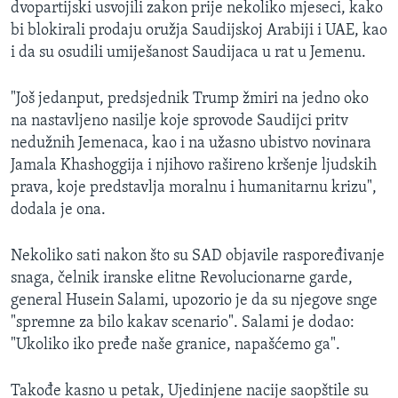
dvopartijski usvojili zakon prije nekoliko mjeseci, kako
bi blokirali prodaju oružja Saudijskoj Arabiji i UAE, kao
i da su osudili umiješanost Saudijaca u rat u Jemenu.
"Još jedanput, predsjednik Trump žmiri na jedno oko
na nastavljeno nasilje koje sprovode Saudijci pritv
nedužnih Jemenaca, kao i na užasno ubistvo novinara
Jamala Khashoggija i njihovo rašireno kršenje ljudskih
prava, koje predstavlja moralnu i humanitarnu krizu",
dodala je ona.
Nekoliko sati nakon što su SAD objavile raspoređivanje
snaga, čelnik iranske elitne Revolucionarne garde,
general Husein Salami, upozorio je da su njegove snge
"spremne za bilo kakav scenario". Salami je dodao:
"Ukoliko iko pređe naše granice, napašćemo ga".
Takođe kasno u petak, Ujedinjene nacije saopštile su