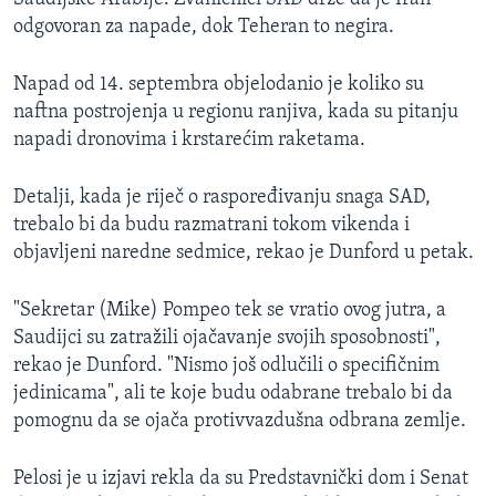
odgovoran za napade, dok Teheran to negira.
Napad od 14. septembra objelodanio je koliko su
naftna postrojenja u regionu ranjiva, kada su pitanju
napadi dronovima i krstarećim raketama.
Detalji, kada je riječ o raspoređivanju snaga SAD,
trebalo bi da budu razmatrani tokom vikenda i
objavljeni naredne sedmice, rekao je Dunford u petak.
"Sekretar (Mike) Pompeo tek se vratio ovog jutra, a
Saudijci su zatražili ojačavanje svojih sposobnosti",
rekao je Dunford. "Nismo još odlučili o specifičnim
jedinicama", ali te koje budu odabrane trebalo bi da
pomognu da se ojača protivvazdušna odbrana zemlje.
Pelosi je u izjavi rekla da su Predstavnički dom i Senat