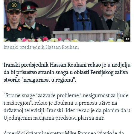
MAGAZIN
O GLASU AMERIKE
Learning English
Iranski predsjednik Hassan Rouhani
PRATITE NAS
Iranski predsjednik Hassan Rouhani rekao je u nedjelju
da bi prisustvo stranih snaga u oblasti Persijskog zaliva
Jezici
stvorilo "nesigurnost u regionu".
"Strane snage izazvaće probleme i nesigurnost za ljude
i naš region", rekao je Rouhani u prenosu uživo na
državnoj televiziji. Iranski lider rekao je da planira da u
Ujedinjenim nacijama predstavi plan za mir.
Američki državni sekretar Mike Pompeo izjavio je da