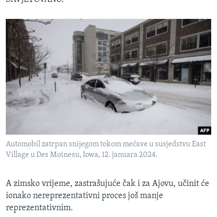
Automobil zatrpan snijegom tokom mećave u susjedstvu East
Village u Des Moinesu, Iowa, 12. januara 2024.
A zimsko vrijeme, zastrašujuće čak i za Ajovu, učinit će
ionako nereprezentativni proces još manje
reprezentativnim.