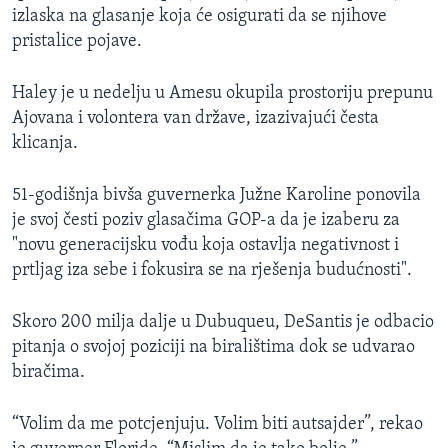
izlaska na glasanje koja će osigurati da se njihove
pristalice pojave.
Haley je u nedelju u Amesu okupila prostoriju prepunu
Ajovana i volontera van države, izazivajući česta
klicanja.
51-godišnja bivša guvernerka Južne Karoline ponovila
je svoj česti poziv glasačima GOP-a da je izaberu za
"novu generacijsku vođu koja ostavlja negativnost i
prtljag iza sebe i fokusira se na rješenja budućnosti".
Skoro 200 milja dalje u Dubuqueu, DeSantis je odbacio
pitanja o svojoj poziciji na biralištima dok se udvarao
biračima.
“Volim da me potcjenjuju. Volim biti autsajder”, rekao