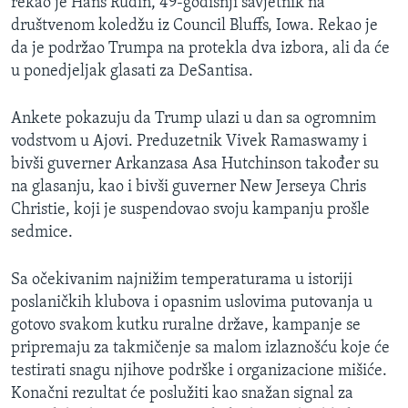
rekao je Hans Rudin, 49-godišnji savjetnik na
društvenom koledžu iz Council Bluffs, Iowa. Rekao je
da je podržao Trumpa na protekla dva izbora, ali da će
u ponedjeljak glasati za DeSantisa.
Ankete pokazuju da Trump ulazi u dan sa ogromnim
vodstvom u Ajovi. Preduzetnik Vivek Ramaswamy i
bivši guverner Arkanzasa Asa Hutchinson također su
na glasanju, kao i bivši guverner New Jerseya Chris
Christie, koji je suspendovao svoju kampanju prošle
sedmice.
Sa očekivanim najnižim temperaturama u istoriji
poslaničkih klubova i opasnim uslovima putovanja u
gotovo svakom kutku ruralne države, kampanje se
pripremaju za takmičenje sa malom izlaznošću koje će
testirati snagu njihove podrške i organizacione mišiće.
Konačni rezultat će poslužiti kao snažan signal za