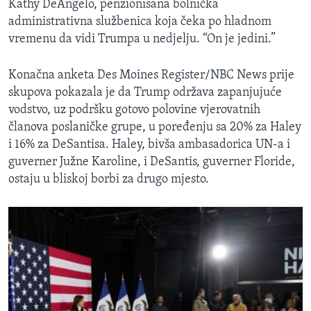
Kathy DeAngelo, penzionisana bolnička
administrativna službenica koja čeka po hladnom
vremenu da vidi Trumpa u nedjelju. “On je jedini.”
Konačna anketa Des Moines Register/NBC News prije
skupova pokazala je da Trump održava zapanjujuće
vodstvo, uz podršku gotovo polovine vjerovatnih
članova poslaničke grupe, u poređenju sa 20% za Haley
i 16% za DeSantisa. Haley, bivša ambasadorica UN-a i
guverner Južne Karoline, i DeSantis, guverner Floride,
ostaju u bliskoj borbi za drugo mjesto.