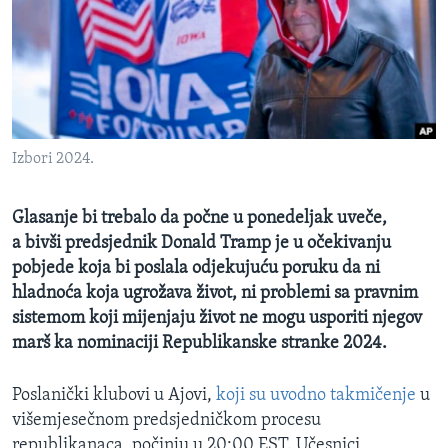
MAGAZIN
O GLASU AMERIKE
Learning English
Izbori 2024.
PRATITE NAS
Glasanje bi trebalo da počne u ponedeljak uveče,
a bivši predsjednik Donald Tramp je u očekivanju
Jezici
pobjede koja bi poslala odjekujuću poruku da ni
hladnoća koja ugrožava život, ni problemi sa pravnim
sistemom koji mijenjaju život ne mogu usporiti njegov
marš ka nominaciji Republikanske stranke 2024.
Poslanički klubovi u Ajovi,
koji su uvodno takmičenje
u
višemjesečnom predsjedničkom procesu
republikanaca, počinju u 20:00 EST. Učesnici