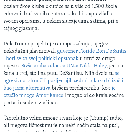
poslaničkog kluba okupiće se u više od 1.500 škola,
crkava i društvenih centara kako bi raspravljali o
svojim opcijama, u nekim slučajevima satima, prije
tajnog glasanja.
Dok Trump projektuje samopouzdanje, njegov
nekadašnji glavni rival,
guverner Floride Ron DeSantis
,
bori se za svoj politički opstanak
u utrci za drugo
mjesto.
Bivša ambasadorica UN-a Nikki Haley
, jedina
žena u trci, stoji na putu DeSantisu. Njih dvoje su
se
agresivno takmičili posljednjih sedmica kako bi izašli
kao jasna alternativa
bivšem predsjedniku, koji
je
otuđio mnoge Amerikance
i mogao bi do kraja godine
postati osuđeni zločinac.
“Apsolutno volim mnoge stvari koje je (Trump) radio,
ali njegova ličnost mu je na neki način stala na put”,