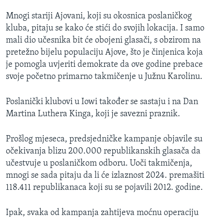
Mnogi stariji Ajovani, koji su okosnica poslaničkog
kluba, pitaju se kako će stići do svojih lokacija. I samo
mali dio učesnika bit će obojeni glasači, s obzirom na
pretežno bijelu populaciju Ajove, što je činjenica koja
je pomogla uvjeriti demokrate da ove godine prebace
svoje početno primarno takmičenje u Južnu Karolinu.
Poslanički klubovi u Iowi također se sastaju i na Dan
Martina Luthera Kinga, koji je savezni praznik.
Prošlog mjeseca, predsjedničke kampanje objavile su
očekivanja blizu 200.000 republikanskih glasača da
učestvuje u poslaničkom odboru. Uoči takmičenja,
mnogi se sada pitaju da li će izlaznost 2024. premašiti
118.411 republikanaca koji su se pojavili 2012. godine.
Ipak, svaka od kampanja zahtijeva moćnu operaciju