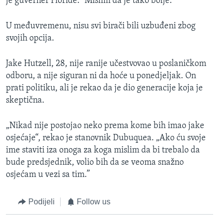
je guverner Floride. “Mislim da je tako bolje.”
U međuvremenu, nisu svi birači bili uzbuđeni zbog
svojih opcija.
Jake Hutzell, 28, nije ranije učestvovao u poslaničkom
odboru, a nije siguran ni da hoće u ponedjeljak. On
prati politiku, ali je rekao da je dio generacije koja je
skeptična.
„Nikad nije postojao neko prema kome bih imao jake
osjećaje“, rekao je stanovnik Dubuquea. „Ako ću svoje
ime staviti iza onoga za koga mislim da bi trebalo da
bude predsjednik, volio bih da se veoma snažno
osjećam u vezi sa tim.”
Podijeli
Follow us