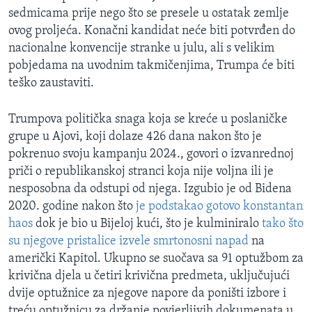
sedmicama prije nego što se presele u ostatak zemlje
ovog proljeća. Konačni kandidat neće biti potvrđen do
nacionalne konvencije stranke u julu, ali s velikim
pobjedama na uvodnim takmičenjima, Trumpa će biti
teško zaustaviti.
Trumpova politička snaga koja se kreće u poslaničke
grupe u Ajovi, koji dolaze 426 dana nakon što je
pokrenuo svoju kampanju 2024., govori o izvanrednoj
priči o republikanskoj stranci koja nije voljna ili je
nesposobna da odstupi od njega. Izgubio je od Bidena
2020. godine nakon što
je podstakao gotovo konstantan
haos
dok je bio u Bijeloj kući, što je kulminiralo
tako što
su njegove pristalice izvele smrtonosni napad
na
američki Kapitol. Ukupno se suočava sa 91 optužbom za
krivična djela u četiri krivična predmeta, uključujući
dvije optužnice za njegove napore da poništi izbore i
treću optužnicu za držanje povjerljivih dokumenata u