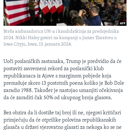
Bivša ambasadorica UN-a i kandidatkinja za predsjednika
2024. Nikki Haley govori na kampanji u James Theatreu u
Iowa Cityju, Iowa, 13. januara 2024.
Uoči poslaničkih sastanaka, Trump je predvidio da će
postaviti savremeni rekord za poslanički klub
republikanaca iz Ajove s marginom pobjede koja
premašuje skoro 13 postotnih poena koliko je Bob Dole
zaradio 1988. Također je nastojao umanjiti očekivanja
da će zaraditi čak 50% od ukupnog broja glasova.
Bez obzira da li dostiže taj broj ili ne, njegovi kritičari
primjećuju da će otprilike polovina republikanskih
glasača u državi vjerovatno glasati za nekoga ko se ne