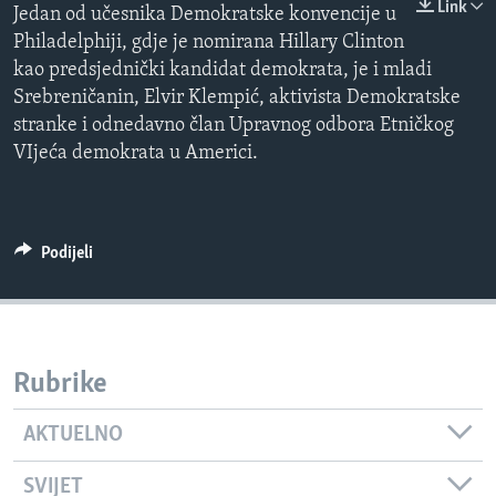
Link
Jedan od učesnika Demokratske konvencije u
MAGAZIN
Philadelphiji, gdje je nomirana Hillary Clinton
O GLASU AMERIKE
kao predsjednički kandidat demokrata, je i mladi
Srebreničanin, Elvir Klempić, aktivista Demokratske
Learning English
stranke i odnedavno član Upravnog odbora Etničkog
VIjeća demokrata u Americi.
PRATITE NAS
Podijeli
Jezici
Rubrike
AKTUELNO
SVIJET