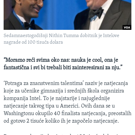
MAGAZIN
O GLASU AMERIKE
Learning English
Sedamnaestogodišnji Nithin Tumma dobitnik je Intelove
nagrade od 100 tisuća dolara
PRATITE NAS
“Moramo reći svima oko nas: nauka je cool, ona je
fantastična i svi bi trebali biti zainteresirani za nju.”
Jezici
‘Potraga za znanstvenim talentima’ naziv je natjecanja
koje za učenike gimnazija i srednjih škola organizira
kompanija Intel. To je najstarije i najuglednije
natjecanje takvog tipa u Americi. Ovih dana se u
Washingtonu okupilo 40 finalista natjecanja, preostalih
od gotovo 2 tisuće koliko ih je započelo natjecanje.