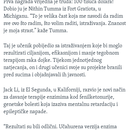
Prva nagrada vrijedna je truda: 100 tisuća dolara!
Dobio ju je Nithin Tumma iz Fort Gratiota, u
Michiganu. “To je velika čast koja me navodi da radim
sve ovo što radim, što volim raditi, istraživanja. Znanost
je moja strast.” kaže Tumma.
Taj je učenik pobijedio sa istraživanjem koje bi moglo
rezultirati ciljanijom, efikasnijom i manje tegobnom
terapijom raka dojke. Tijekom jednotjednog
natjecanja, on i drugi učenici svoje su projekte branili
pred sucima i objašnjavali ih javnosti.
Jack Li, iz El Segunda, u Kaliforniji, razvio je novi način
za davanje terapije enzimima kod fenilketonurije,
genetske bolesti koja izaziva mentalnu retardaciju i
epileptičke napade.
“Rezultati su bili odlični. Učahurena verzija enzima