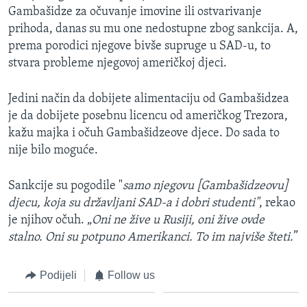
Gambašidze za očuvanje imovine ili ostvarivanje
prihoda, danas su mu one nedostupne zbog sankcija. A,
prema porodici njegove bivše supruge u SAD-u, to
stvara probleme njegovoj američkoj djeci.
Jedini način da dobijete alimentaciju od Gambašidzea
je da dobijete posebnu licencu od američkog Trezora,
kažu majka i očuh Gambašidzeove djece. Do sada to
nije bilo moguće.
Sankcije su pogodile "
samo njegovu [Gambašidzeovu]
djecu, koja su državljani SAD-a i dobri studenti"
, rekao
je njihov očuh. „
Oni ne žive u Rusiji, oni žive ovde
stalno. Oni su potpuno Amerikanci. To im najviše šteti.
”
Podijeli
Follow us