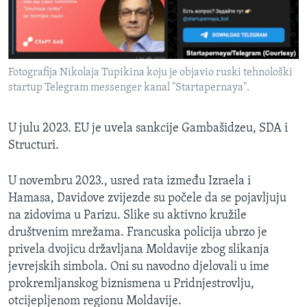
Fotografija Nikolaja Tupikina koju je objavio ruski tehnološki
startup Telegram messenger kanal "Startapernaya".
U julu 2023. EU je uvela sankcije Gambašidzeu, SDA i
Structuri.
U novembru 2023., usred rata između Izraela i
Hamasa, Davidove zvijezde su počele da se pojavljuju
na zidovima u Parizu. Slike su aktivno kružile
društvenim mrežama. Francuska policija ubrzo je
privela dvojicu državljana Moldavije zbog slikanja
jevrejskih simbola. Oni su navodno djelovali u ime
prokremljanskog biznismena u Pridnjestrovlju,
otcijepljenom regionu Moldavije.