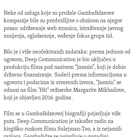
Neke od usluga koje su pružale Gambašidzeove
kompanije bile su predvidljive s obzirom na njegov
posao: održavanje web stranica, istraživanje javnog
mnijenja, oglašavanje, vođenje fokus grupa itd.
Bilo je i više neočekivanih zadataka: prema jednom od
ugovora, Deep Communication je bio uključen u
produkciju filma pod nazivom “Jasmin”, koji je dobio
državno finansiranje. Sudeći prema informacijama u
ugovoru i podacima iz otvorenih izvora, "Jasmin" se
odnosi na film "Hit" režiserke Margarite Mikhailove,
koji je objavljen 2016. godine.
Film se u Gambašidzeovoj biografiji pojavljuje više
puta. Deep Communication je također radio na
kirgiško-ruskom filmu Sulejman-Too, a iz nejasnih
razloga, Gambašidze se pojavljuje u pozadini