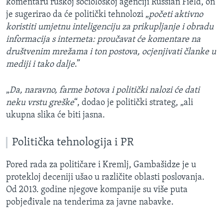
komentaru ruskoj sociološkoj agenciji Russian Field, on
je sugerirao da će politički tehnolozi „
početi aktivno
koristiti umjetnu inteligenciju za prikupljanje i obradu
informacija s interneta: proučavat će komentare na
društvenim mrežama i ton postova, ocjenjivati članke u
mediji i tako dalje
.”
„
Da, naravno, farme botova i politički nalozi će dati
neku vrstu greške
“, dodao je politički strateg, „ali
ukupna slika će biti jasna.
Politička tehnologija i PR
Pored rada za političare i Kremlj, Gambašidze je u
protekloj deceniji ušao u različite oblasti poslovanja.
Od 2013. godine njegove kompanije su više puta
pobjeđivale na tenderima za javne nabavke.