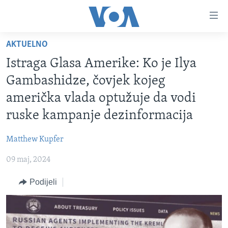
Linkovi
Pređi
na
AKTUELNO
glavni
TV PROGRAM
sadržaj
Istraga Glasa Amerike: Ko je Ilya
VIDEO
Pređi
Gambashidze, čovjek kojeg
na
FOTOGRAFIJE DANA
američka vlada optužuje da vodi
glavnu
VIJESTI
navigaciju
ruske kampanje dezinformacija
Idi
NAUKA I TEHNOLOGIJA
SJEDINJENE AMERIČKE DRŽAVE
na
Matthew Kupfer
SPECIJALNI PROJEKTI
BOSNA I HERCEGOVINA
pretragu
09 maj, 2024
KORUPCIJA
SVIJET
Podijeli
SLOBODA MEDIJA
ŽENSKA STRANA
IZBJEGLIČKA STRANA