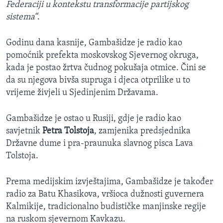
Federaciji u kontekstu transformacije partijskog
sistema“
.
Godinu dana kasnije, Gambašidze je radio kao
pomoćnik prefekta moskovskog Sjevernog okruga,
kada je postao žrtva čudnog pokušaja otmice. Čini se
da su njegova bivša supruga i djeca otprilike u to
vrijeme živjeli u Sjedinjenim Državama.
Gambašidze je ostao u Rusiji, gdje je radio kao
savjetnik
Petra Tolstoja
, zamjenika predsjednika
Državne dume i pra-praunuka slavnog pisca Lava
Tolstoja.
Prema medijskim izvještajima, Gambašidze je također
radio za Batu Khasikova, vršioca dužnosti guvernera
Kalmikije, tradicionalno budističke manjinske regije
na ruskom sjevernom Kavkazu.