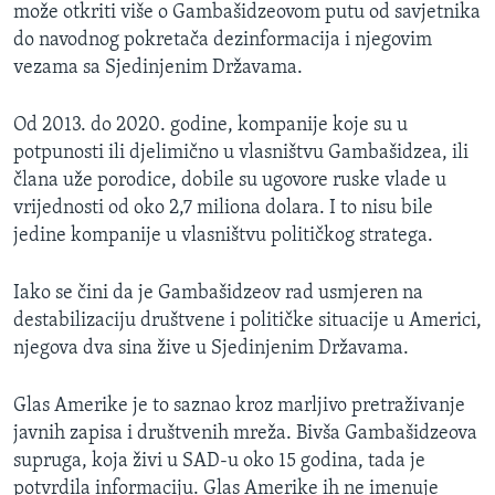
može otkriti više o Gambašidzeovom putu od savjetnika
do navodnog pokretača dezinformacija i njegovim
vezama sa Sjedinjenim Državama.
Od 2013. do 2020. godine, kompanije koje su u
potpunosti ili djelimično u vlasništvu Gambašidzea, ili
člana uže porodice, dobile su ugovore ruske vlade u
vrijednosti od oko 2,7 miliona dolara. I to nisu bile
jedine kompanije u vlasništvu političkog stratega.
Iako se čini da je Gambašidzeov rad usmjeren na
destabilizaciju društvene i političke situacije u Americi,
njegova dva sina žive u Sjedinjenim Državama.
Glas Amerike je to saznao kroz marljivo pretraživanje
javnih zapisa i društvenih mreža. Bivša Gambašidzeova
supruga, koja živi u SAD-u oko 15 godina, tada je
potvrdila informaciju. Glas Amerike ih ne imenuje