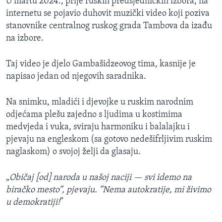
U martu 2024., prije ruskih predsjedničkih izbora, na
internetu se pojavio duhovit muzički video koji poziva
stanovnike centralnog ruskog grada Tambova da izađu
na izbore.
Taj video je djelo Gambašidzeovog tima, kasnije je
napisao jedan od njegovih saradnika.
Na snimku, mladići i djevojke u ruskim narodnim
odjećama plešu zajedno s ljudima u kostimima
medvjeda i vuka, sviraju harmoniku i balalajku i
pjevaju na engleskom (sa gotovo nedešifrljivim ruskim
naglaskom) o svojoj želji da glasaju.
„
Običaj [od] naroda u našoj naciji — svi idemo na
biračko mesto“, pjevaju. “Nema autokratije, mi živimo
u demokratiji!
”