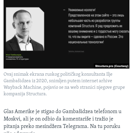
Ovaj snimak ekrana ruskog političkog konsultanta Ilje
Gambašidzea iz 2020, snimljen putem internet arhive
Wayback Machine, pojavio se na web stranici njegove grupe
kompanija Structura.
Glas Amerike je stigao do Gambašidzea telefonom u
Moskvi, ali je on odbio da komentariše i tražio je
pitanja preko mesindžera Telegrama. Na tu poruku