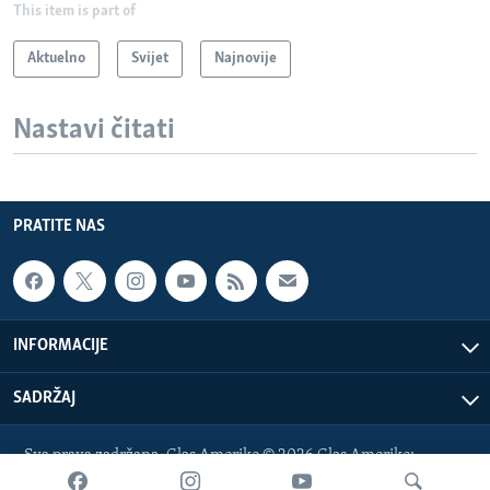
This item is part of
Aktuelno
Svijet
Najnovije
Nastavi čitati
PRATITE NAS
INFORMACIJE
SADRŽAJ
Sva prava zadržana. Glas Amerike © 2026 Glas Amerike:
bosnian-service@voanews.com