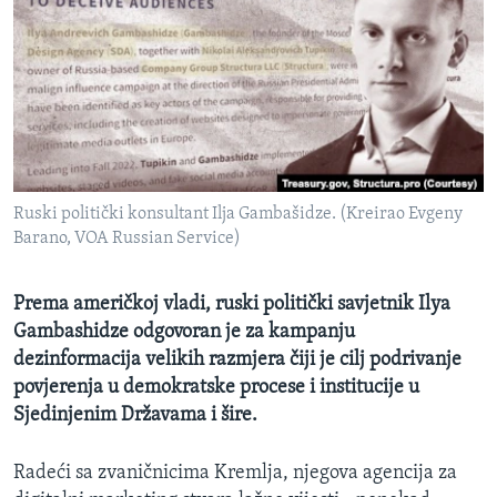
MAGAZIN
O GLASU AMERIKE
Learning English
PRATITE NAS
Ruski politički konsultant Ilja Gambašidze. (Kreirao Evgeny
Barano, VOA Russian Service)
Jezici
Prema američkoj vladi, ruski politički savjetnik Ilya
Gambashidze odgovoran je za kampanju
dezinformacija velikih razmjera čiji je cilj podrivanje
povjerenja u demokratske procese i institucije u
Sjedinjenim Državama i šire.
Radeći sa zvaničnicima Kremlja, njegova agencija za