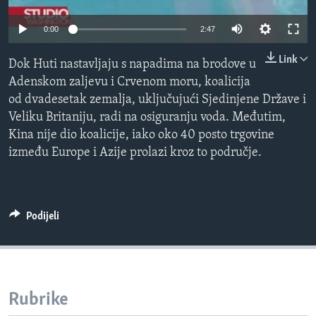
MAGAZIN
0:00
2:47
O GLASU AMERIKE
Link
Dok Huti nastavljaju s napadima na brodove u
Learning English
Adenskom zaljevu i Crvenom moru, koalicija
od dvadesetak zemalja, uključujući Sjedinjene Države i
PRATITE NAS
Veliku Britaniju, radi na osiguranju voda. Međutim,
Kina nije dio koalicije, iako oko 40 posto trgovine
između Europe i Azije prolazi kroz to područje.
Jezici
Podijeli
Rubrike